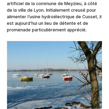
Montpellier
artificiel de la commune de Meyzieu, à côté
Spectacles
de la ville de Lyon. Initialement creusé pour
Nantes
alimenter l’usine hydroélectrique de Cusset, il
Concerts
Nice
est aujourd’hui un lieu de détente et de
promenade particulièrement apprécié.
Paris
Sports
Strasbourg
Soirées
Toulouse
Sorties famille
Toutes les villes
Expos
Sorties & loisirs
Lac, plan d'eau et plage dans le Rhône
Lac, plan d'eau et plage en Rhône-Alpes