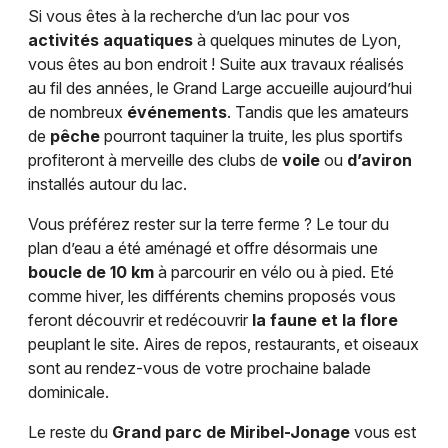
Si vous êtes à la recherche d’un lac pour vos
activités aquatiques
à quelques minutes de Lyon,
vous êtes au bon endroit ! Suite aux travaux réalisés
Choisir mes départements
au fil des années, le Grand Large accueille aujourd’hui
69 - Rhône
de nombreux
événements
. Tandis que les amateurs
de
pêche
pourront taquiner la truite, les plus sportifs
profiteront à merveille des clubs de
voile
ou
d’aviron
Mon email
installés autour du lac.
Vous préférez rester sur la terre ferme ? Le tour du
Je m'abonne
plan d’eau a été aménagé et offre désormais une
boucle de 10 km
à parcourir en vélo ou à pied. Eté
comme hiver, les différents chemins proposés vous
feront découvrir et redécouvrir
la faune et la flore
peuplant le site. Aires de repos, restaurants, et oiseaux
sont au rendez-vous de votre prochaine balade
dominicale.
Le reste du
Grand parc de Miribel-Jonage
vous est