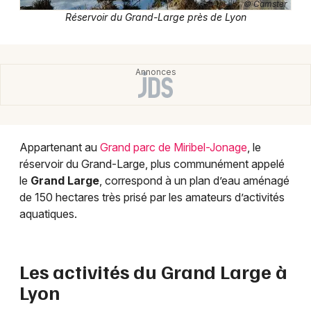
© Camster
Lac, plan d'eau et plage en Auvergne-Rhône-
Réservoir du Grand-Large près de Lyon
Alpes
Newsletter des sorties
Appartenant au
Grand parc de Miribel-Jonage
, le
Artistes en tournée
réservoir du Grand-Large, plus communément appelé
le
Grand Large
, correspond à un plan d’eau aménagé
Actus à Lyon
de 150 hectares très prisé par les amateurs d’activités
aquatiques.
Magazine à Lyon
Les activités du Grand Large à
Lyon