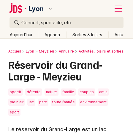
Lyon
Concert, spectacle, etc.
Quoi ?
Fermer
Aujourd'hui
Agenda
Sorties & loisirs
Actu
Où ?
Retour
Publier un événement
Accueil
Lyon
Meyzieu
Annuaire
Activités, loisirs et sorties
Ac
Lyon et alentours
Rhône (69)
Rhône-Alpes
Partout
Réservoir du Grand-
Bordeaux
Près de moi
Changer de lieu
Large - Meyzieu
Colmar
Quand ?
Effacer les dates
Lille
Grands événements
Aujourd'hui
Demain
Ce week-end
Autre
sportif
détente
nature
famille
couples
amis
Lyon
Activité & Expérience
plein air
lac
parc
toute l’année
environnement
Marseille
sport
Manifestations
Mulhouse
Le réservoir du Grand-Large est un lac
Foires & salons