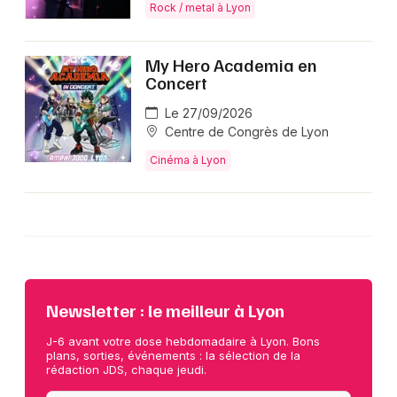
Rock / metal à Lyon
My Hero Academia en
Concert
Le 27/09/2026
Centre de Congrès de Lyon
Cinéma à Lyon
Newsletter : le meilleur à Lyon
J-6 avant votre dose hebdomadaire à Lyon. Bons
plans, sorties, événements : la sélection de la
rédaction JDS, chaque jeudi.