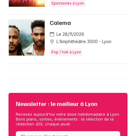
Spectacles à Lyon
Calema
Le 28/11/2026
L'Amphithéâtre 3000 - Lyon
Pop / folk à Lyon
Newsletter : le meilleur à Lyon
Recevez aujourd'hui votre dose hebdomadaire à Lyon.
Bons plans, sorties, événements : la sélection de la
rédaction JDS, chaque jeudi.