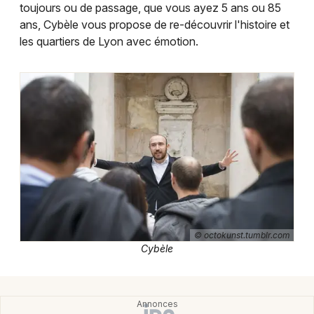
Montpellier
toujours ou de passage, que vous ayez 5 ans ou 85
ans, Cybèle vous propose de re-découvrir l'histoire et
Spectacles
Nantes
les quartiers de Lyon avec émotion.
Concerts
Nice
Paris
Sports
Strasbourg
Soirées
Toulouse
Sorties famille
Toutes les villes
Expos
Sorties & loisirs
© octokunst.tumblr.com
Cybèle
Culture et spectacle dans le Rhône
Culture et spectacle en Rhône-Alpes