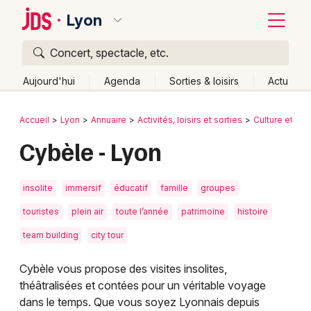
Lyon
Concert, spectacle, etc.
Quoi ?
Fermer
Aujourd'hui
Agenda
Sorties & loisirs
Actu
Où ?
Retour
Publier un événement
Accueil
Lyon
Annuaire
Activités, loisirs et sorties
Culture et sp
Lyon et alentours
Rhône (69)
Rhône-Alpes
Partout
Cybèle - Lyon
Bordeaux
Près de moi
Changer de lieu
Colmar
Quand ?
Effacer les dates
insolite
immersif
éducatif
famille
groupes
Lille
Grands événements
Aujourd'hui
Demain
Ce week-end
Autre
touristes
plein air
toute l’année
patrimoine
histoire
Lyon
team building
city tour
Activité & Expérience
Marseille
Cybèle vous propose des visites insolites,
Manifestations
théâtralisées et contées pour un véritable voyage
Mulhouse
dans le temps. Que vous soyez Lyonnais depuis
Foires & salons