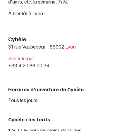
d'amis, etc. la semaine, 7/7J.
À bientôt à Lyon !
Choisir mes départements
69 - Rhône
Cybèle
Mon email
31 rue Vaubecour - 69002
Lyon
Site Internet
Je m'abonne
+33 4 20 88 00 34
Horaires d'ouverture de Cybèle
Tous les jours
Cybèle : les tarifs
17€ / 12€ pour les moins de 16 ans.