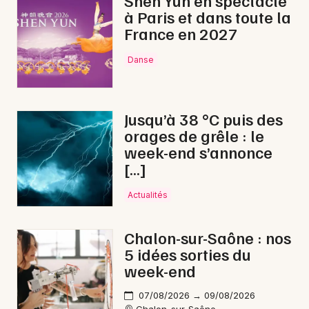
Shen Yun en spectacle
à Paris et dans toute la
Bien-être en Bourgogne-Franche-Comté
France en 2027
Danse
Newsletter des sorties
Jusqu’à 38 °C puis des
orages de grêle : le
Artistes en tournée
week-end s’annonce
[…]
Actus à Mâcon
Actualités
Magazine à Mâcon
Chalon-sur-Saône : nos
5 idées sorties du
week-end
07/08/2026 → 09/08/2026