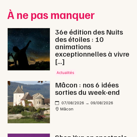
Montpellier
À ne pas manquer
Spectacles
Nantes
Concerts
Nice
36e édition des Nuits
des étoiles : 10
Paris
Sports
animations
exceptionnelles à vivre
Strasbourg
Soirées
[…]
Toulouse
Sorties famille
Actualités
Toutes les villes
Mâcon : nos 6 idées
Expos
sorties du week-end
Sorties & loisirs
07/08/2026 → 09/08/2026
Mâcon
Bien-être en Saône-et-Loire
Bien-être en Bourgogne