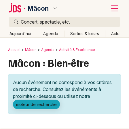
Mâcon
Concert, spectacle, etc.
Quoi ?
Fermer
Aujourd'hui
Agenda
Sorties & loisirs
Actu
Où ?
Retour
Publier un événement
Accueil
Mâcon
Agenda
Activité & Expérience
Mâcon et alentours
Saône-et-Loire (71)
Bourgogne
Mâcon : Bien-être
Bordeaux
Partout
Près de moi
Changer de lieu
Colmar
Quand ?
Effacer les dates
Aucun événement ne correspond à vos critères
Lille
Grands événements
Aujourd'hui
Demain
Ce week-end
Autre
de recherche. Consultez les événéments à
Lyon
proximité ci-dessous ou utilisez notre
Activité & Expérience
moteur de recherche
Marseille
Manifestations
Mulhouse
Foires & salons