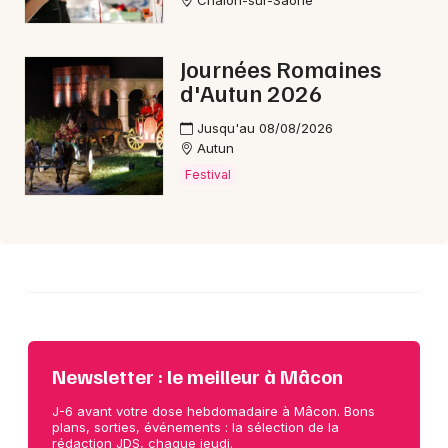
Chalon-sur-Saône
Choisir mes départements
Journées Romaines
71 - Saône-et-Loire
d'Autun 2026
Jusqu'au 08/08/2026
Mon email
Autun
Festival
Je m'abonne
Newsletter : le meilleur à Mâcon
J-6 avant votre dose hebdomadaire à Mâcon. Bons
plans, sorties, événements : la sélection de la
rédaction JDS, chaque jeudi.