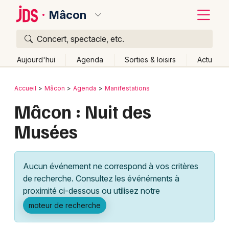
Mâcon
Concert, spectacle, etc.
Quoi ?
Fermer
Aujourd'hui
Agenda
Sorties & loisirs
Actu
Où ?
Retour
Publier un événement
Accueil
Mâcon
Agenda
Manifestations
Mâcon et alentours
Saône-et-Loire (71)
Bourgogne
Mâcon : Nuit des
Bordeaux
Partout
Près de moi
Changer de lieu
Musées
Colmar
Quand ?
Effacer les dates
Lille
Grands événements
Aujourd'hui
Demain
Ce week-end
Autre
Aucun événement ne correspond à vos critères
Lyon
Activité & Expérience
de recherche. Consultez les événéments à
proximité ci-dessous ou utilisez notre
Marseille
Manifestations
moteur de recherche
Mulhouse
Foires & salons