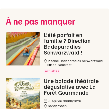
Montpellier
Spectacles
Nantes
À ne pas manquer
Concerts
Nice
Paris
Sports
L’été parfait en
famille ? Direction
Strasbourg
Soirées
Badeparadies
Schwarzwald !
Toulouse
Sorties famille
Piscine Badeparadies Schwarzwald
Toutes les villes
- Titisee-Neustadt
Expos
Actualités
Une balade théâtrale
Sorties & loisirs
dégustative avec La
Forêt Gourmande
Nuit des Musées en Saône-et-Loire
Jusqu'au 30/08/2026
Nuit des Musées en Bourgogne
Sondernach