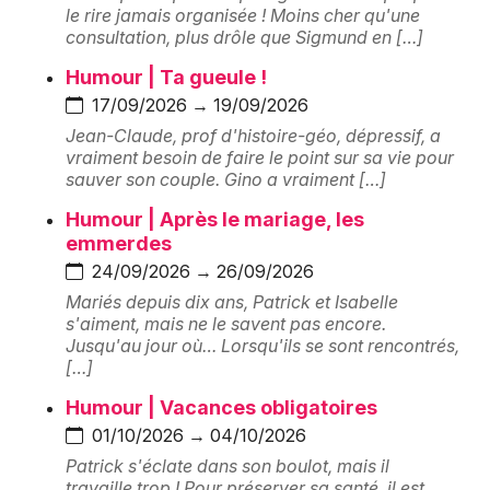
Montpellier
le rire jamais organisée ! Moins cher qu'une
consultation, plus drôle que Sigmund en […]
Spectacles
Nantes
Humour | Ta gueule !
Concerts
Nice
17/09/2026 → 19/09/2026
Jean-Claude, prof d'histoire-géo, dépressif, a
Paris
Sports
vraiment besoin de faire le point sur sa vie pour
sauver son couple. Gino a vraiment […]
Strasbourg
Soirées
Humour | Après le mariage, les
Toulouse
emmerdes
Sorties famille
24/09/2026 → 26/09/2026
Toutes les villes
Mariés depuis dix ans, Patrick et Isabelle
Expos
s'aiment, mais ne le savent pas encore.
Jusqu'au jour où… Lorsqu'ils se sont rencontrés,
Sorties & loisirs
[…]
Humour | Vacances obligatoires
Salle de théâtre en Saône-et-Loire
01/10/2026 → 04/10/2026
Salle de théâtre en Bourgogne
Patrick s'éclate dans son boulot, mais il
travaille trop ! Pour préserver sa santé, il est