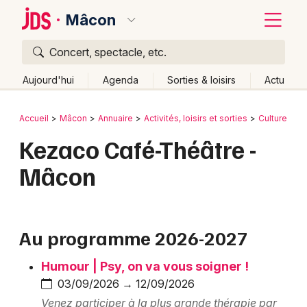
Mâcon
Concert, spectacle, etc.
Quoi ?
Fermer
Aujourd'hui
Agenda
Sorties & loisirs
Actu
Où ?
Retour
Publier un événement
Accueil
Mâcon
Annuaire
Activités, loisirs et sorties
Culture et 
Mâcon et alentours
Saône-et-Loire (71)
Bourgogne
Kezaco Café-Théâtre -
Bordeaux
Partout
Près de moi
Changer de lieu
Mâcon
Colmar
Quand ?
Effacer les dates
Lille
Grands événements
Aujourd'hui
Demain
Ce week-end
Autre
Lyon
Au programme 2026-2027
Activité & Expérience
Marseille
Humour | Psy, on va vous soigner !
Manifestations
03/09/2026 → 12/09/2026
Mulhouse
Foires & salons
Venez participer à la plus grande thérapie par