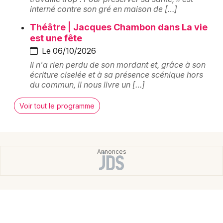
interné contre son gré en maison de […]
Salle de théâtre en Bourgogne-Franche-Comté
Théâtre | Jacques Chambon dans La vie
est une fête
Le 06/10/2026
Il n'a rien perdu de son mordant et, grâce à son
Newsletter des sorties
écriture ciselée et à sa présence scénique hors
du commun, il nous livre un […]
Artistes en tournée
Voir tout le programme
Actus à Mâcon
Magazine à Mâcon