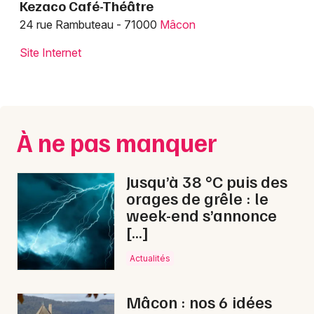
Kezaco Café-Théâtre
24 rue Rambuteau - 71000
Mâcon
Choisir mes départements
Site Internet
71 - Saône-et-Loire
Mon email
À ne pas manquer
Je m'abonne
Jusqu’à 38 °C puis des
orages de grêle : le
week-end s’annonce
[…]
Actualités
Mâcon : nos 6 idées