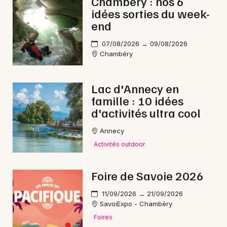
Chambéry : nos 6
Choisir mes départements
idées sorties du week-
73 - Savoie
end
07/08/2026 → 09/08/2026
Mon email
Chambéry
Je m'abonne
Lac d'Annecy en
famille : 10 idées
d'activités ultra cool
Annecy
Activités outdoor
Foire de Savoie 2026
11/09/2026 → 21/09/2026
SavoiExpo - Chambéry
Foires