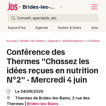
Brides-les-Bains
Concert, spectacle, etc.
Quoi ?
Fermer
Aujourd'hui
Agenda
Sorties & loisirs
Actu
Où ?
Retour
Publier un événement
Accueil
Brides-les-Bains
Agenda
Manifestations
Conférences
Brides-les-Bains et alentours
Savoie (73)
Conférence des
Bordeaux
Rhône-Alpes
Partout
Près de moi
Changer de lieu
Thermes "Chassez les
Colmar
Quand ?
Effacer les dates
idées reçues en nutrition
Lille
Grands événements
Aujourd'hui
Demain
Ce week-end
Autre
N°2" - Mercredi 4 juin
Lyon
Activité & Expérience
Marseille
Le 04/06/2025
Manifestations
Thermes de Brides-les-Bains, 2 rue des
Mulhouse
Thermes
|
Brides-les-Bains
Foires & salons