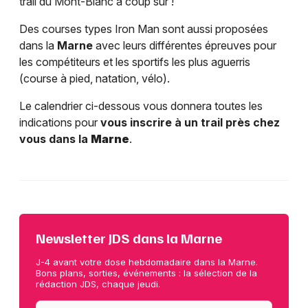
trail du Mont-Blanc à coup sûr !
Des courses types Iron Man sont aussi proposées
dans la
Marne
avec leurs différentes épreuves pour
les compétiteurs et les sportifs les plus aguerris
(course à pied, natation, vélo).
Le calendrier ci-dessous vous donnera toutes les
indications pour
vous inscrire à un trail près chez
vous dans la
Marne
.
Newsletter JDS dans la Marne
J-4 avant votre dose hebdomadaire dans la Marne.
Bons plans, sorties, événements : la sélection de la
rédaction JDS, chaque jeudi.