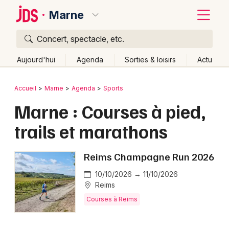
Marne
Concert, spectacle, etc.
Quoi ?
Fermer
Aujourd'hui
Agenda
Sorties & loisirs
Actu
Où ?
Retour
Publier un événement
Accueil
Marne
Agenda
Sports
Marne (51)
Champagne-Ardenne
Partout
Marne : Courses à pied,
Bordeaux
Près de moi
Changer de lieu
trails et marathons
Colmar
Quand ?
Effacer les dates
Lille
Grands événements
Aujourd'hui
Demain
Ce week-end
Autre
Reims Champagne Run 2026
Lyon
10/10/2026 → 11/10/2026
Activité & Expérience
Reims
Marseille
Manifestations
Courses à Reims
Mulhouse
Foires & salons