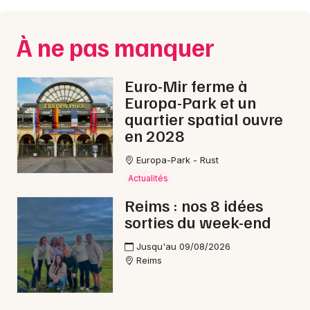
Montpellier
Spectacles
Nantes
À ne pas manquer
Concerts
Nice
Euro-Mir ferme à
Paris
Sports
Europa-Park et un
quartier spatial ouvre
Strasbourg
Soirées
en 2028
Toulouse
Sorties famille
Europa-Park - Rust
Toutes les villes
Actualités
Expos
Reims : nos 8 idées
sorties du week-end
Sorties & loisirs
Jusqu'au 09/08/2026
Courses en Champagne-Ardenne
Reims
Courses dans le Grand Est