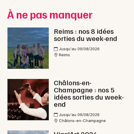
Montpellier
À ne pas manquer
Spectacles
Nantes
Concerts
Nice
Reims : nos 8 idées
sorties du week-end
Paris
Sports
Jusqu'au 09/08/2026
Strasbourg
Soirées
Reims
Toulouse
Sorties famille
Toutes les villes
Châlons-en-
Expos
Champagne : nos 5
idées sorties du week-
Sorties & loisirs
end
Fête foraine en Champagne-Ardenne
Jusqu'au 09/08/2026
Châlons-en-Champagne
Fête foraine dans le Grand Est
Vign'Art 2026