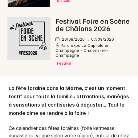
Matchs
Choisir mes départements
51 - Marne
Festival Foire en Scène
de Châlons 2026
Mon email
28/08/2026 → 07/09/2026
Parc expo Le Capitole en
Je m'abonne
Champagne - Châlons-en-
Champagne
Festival
La fête foraine dans la
Marne
, c'est un moment
festif pour toute la famille : attractions, manèges
à sensations et confiseries à déguster… Tout le
monde aime se rendre à la foire !
Ce calendrier des fêtes foraines (foire kermesse,
ducasse ou vogue selon votre région), autour de chez