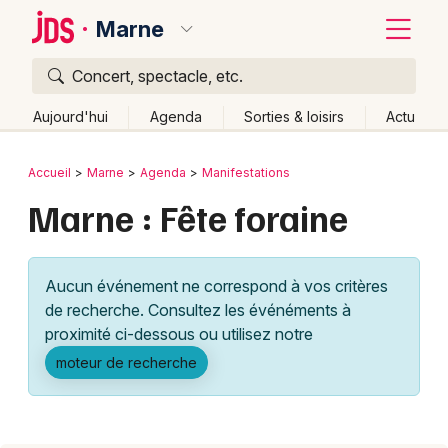
Marne
Concert, spectacle, etc.
Quoi ?
Fermer
Aujourd'hui
Agenda
Sorties & loisirs
Actu
Où ?
Retour
Publier un événement
Accueil
Marne
Agenda
Manifestations
Marne (51)
Champagne-Ardenne
Partout
Marne : Fête foraine
Bordeaux
Près de moi
Changer de lieu
Colmar
Quand ?
Effacer les dates
Aucun événement ne correspond à vos critères
Lille
Grands événements
Aujourd'hui
Demain
Ce week-end
Autre
de recherche. Consultez les événéments à
Lyon
proximité ci-dessous ou utilisez notre
Activité & Expérience
moteur de recherche
Marseille
Manifestations
Mulhouse
Foires & salons