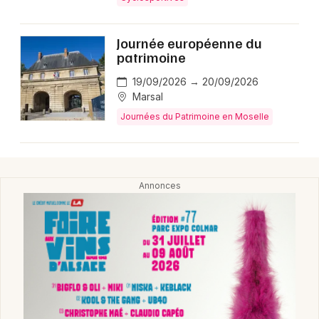
Montpellier
Spectacles
Nantes
Journée européenne du
patrimoine
Concerts
Nice
19/09/2026 → 20/09/2026
Paris
Sports
Marsal
Journées du Patrimoine en Moselle
Strasbourg
Soirées
Toulouse
Sorties famille
Toutes les villes
Expos
Sorties & loisirs
Agenda en Lorraine
Agenda dans le Grand Est