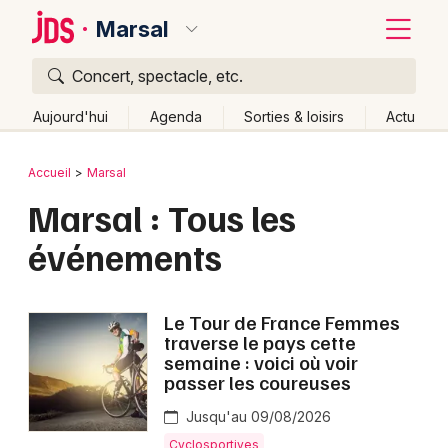
Marsal
Concert, spectacle, etc.
Quoi ?
Fermer
Aujourd'hui
Agenda
Sorties & loisirs
Actu
Où ?
Retour
Publier un événement
Accueil
Marsal
Marsal et alentours
Moselle (57)
Lorraine
Partout
Marsal : Tous les
Bordeaux
Près de moi
Changer de lieu
événements
Colmar
Quand ?
Effacer les dates
Lille
Grands événements
Aujourd'hui
Demain
Ce week-end
Autre
Le Tour de France Femmes
Lyon
traverse le pays cette
Activité & Expérience
semaine : voici où voir
Marseille
passer les coureuses
Manifestations
Mulhouse
Jusqu'au 09/08/2026
Foires & salons
Cyclosportives