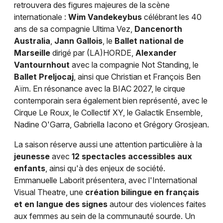
retrouvera des figures majeures de la scène
internationale :
Wim Vandekeybus
célébrant les 40
ans de sa compagnie Ultima Vez,
Dancenorth
Australia
,
Jann Gallois
, le
Ballet national de
Marseille
dirigé par (LA)HORDE,
Alexander
Vantournhout
avec la compagnie Not Standing, le
Ballet Preljocaj
, ainsi que Christian et François Ben
Aïm. En résonance avec la BIAC 2027, le cirque
contemporain sera également bien représenté, avec le
Cirque Le Roux, le Collectif XY, le Galactik Ensemble,
Nadine O'Garra, Gabriella Iacono et Grégory Grosjean.
La saison réserve aussi une attention particulière à la
jeunesse
avec
12 spectacles accessibles aux
enfants
, ainsi qu'à des enjeux de société.
Emmanuelle Laborit présentera, avec l'International
Visual Theatre, une
création bilingue en français
et en langue des signes
autour des violences faites
aux femmes au sein de la communauté sourde. Un