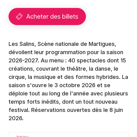
Montpellier
Spectacles
Nantes
Acheter des billets
Concerts
Nice
Paris
Sports
Les Salins, Scène nationale de Martigues,
dévoilent leur programmation pour la saison
Strasbourg
Soirées
2026-2027. Au menu : 40 spectacles dont 15
Toulouse
créations, couvrant le théâtre, la danse, le
Sorties famille
cirque, la musique et des formes hybrides. La
Toutes les villes
saison s'ouvre le 3 octobre 2026 et se
Expos
déploie tout au long de l'année avec plusieurs
Sorties & loisirs
temps forts inédits, dont un tout nouveau
festival. Réservations ouvertes dès le 8 juin
Actualités dans les Bouches du Rhône
2026.
Actualités en Provence-Alpes-Côte-d'Azur