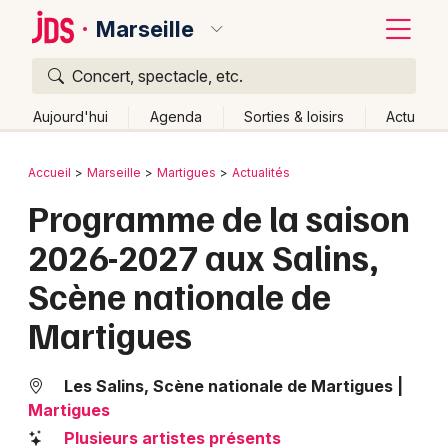
Marseille
Concert, spectacle, etc.
Quoi ?
Fermer
Aujourd'hui
Agenda
Sorties & loisirs
Actu
Où ?
Retour
Publier un événement
Accueil
Marseille
Martigues
Actualités
Marseille et alentours
Bouches du Rhône (13)
Programme de la saison
Bordeaux
Provence-Alpes-Côte-d'Azur
Partout
Près de moi
2026-2027 aux Salins,
Changer de lieu
Colmar
Scène nationale de
Quand ?
Effacer les dates
Lille
Grands événements
Martigues
Aujourd'hui
Demain
Ce week-end
Autre
Lyon
Activité & Expérience
Marseille
Les Salins, Scène nationale de Martigues
|
Manifestations
Martigues
Mulhouse
Plusieurs artistes présents
Foires & salons