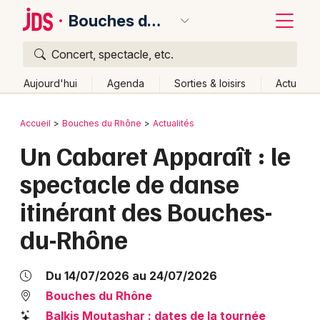
Bouches du Rhône
Concert, spectacle, etc.
Quoi ?
Fermer
Aujourd'hui
Agenda
Sorties & loisirs
Actu
Où ?
Retour
Publier un événement
Accueil
Bouches du Rhône
Actualités
Bouches du Rhône (13)
Provence-Alpes-Côte-d'Azur
Un Cabaret Apparaît : le
Bordeaux
Partout
Près de moi
Changer de lieu
spectacle de danse
Colmar
Quand ?
Effacer les dates
itinérant des Bouches-
Lille
Grands événements
Aujourd'hui
Demain
Ce week-end
Autre
du-Rhône
Lyon
Activité & Expérience
Marseille
Du 14/07/2026 au 24/07/2026
Manifestations
Bouches du Rhône
Mulhouse
Foires & salons
Balkis Moutashar : dates de la tournée