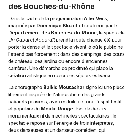
13 - Bouches du Rhône
des Bouches-du-Rhône
Dans le cadre de la programmation
Aller Vers
,
Mon email
imaginée par
Dominique Bluzet
et soutenue par le
Département des Bouches-du-Rhône
, le spectacle
Un Cabaret Apparaît
prend la route chaque été pour
Je m'abonne
porter la danse et le spectacle vivant là où le public ne
l'attend pas forcément : dans des campings, des cours
de château, des jardins ou encore d'anciennes
carrières. Une démarche de proximité qui place la
création artistique au cœur des séjours estivaux.
La chorégraphe
Balkis Moutashar
signe ici une pièce
librement inspirée de l'atmosphère des grands
cabarets parisiens, avec en toile de fond l'esprit festif
et populaire du
Moulin Rouge
. Pas de décors
monumentaux ni de machineries spectaculaires : le
spectacle repose sur l'énergie de trois interprètes,
deux danseuses et un danseur-comédien, qui