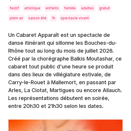
Montpellier
festif
artistique
enfants
famille
adultes
gratuit
Spectacles
Nantes
plein air
saison été
1h
spectacle vivant
Concerts
Nice
Un Cabaret Apparaît est un spectacle de
Paris
Sports
danse itinérant qui sillonne les Bouches-du-
Strasbourg
Rhône tout au long du mois de juillet 2026.
Soirées
Créé par la chorégraphe Balkis Moutashar, ce
Toulouse
cabaret tout public d'une heure se produit
Sorties famille
dans des lieux de villégiature estivale, de
Toutes les villes
Expos
Carry-le-Rouet à Mallemort, en passant par
Arles, La Ciotat, Martigues ou encore Allauch.
Sorties & loisirs
Les représentations débutent en soirée,
entre 20h30 et 21h30 selon les dates.
Actualités en Provence-Alpes-Côte-d'Azur