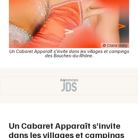
Newsletter des sorties
Artistes en tournée
Actus dans les Bouches du Rhône
© Claire Gaby
Un Cabaret Apparaît s'invite dans les villages et campings
des Bouches-du-Rhône.
Magazine dans les Bouches du Rhône
Un Cabaret Apparaît s'invite
dans les villages et campings
Choisir mes départements