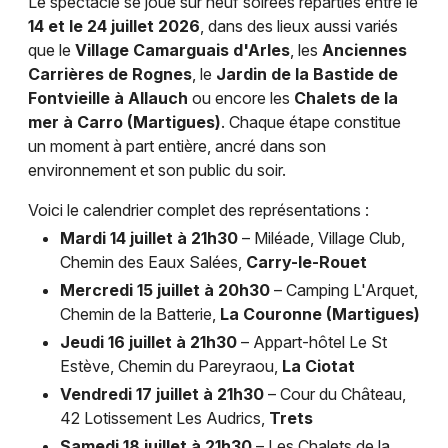
Le spectacle se joue sur neuf soirées réparties entre le
14 et le 24 juillet 2026
, dans des lieux aussi variés
que le
Village Camarguais d'Arles
, les
Anciennes
Carrières de Rognes
, le
Jardin de la Bastide de
Fontvieille à Allauch
ou encore les
Chalets de la
mer à Carro (Martigues)
. Chaque étape constitue
un moment à part entière, ancré dans son
environnement et son public du soir.
Voici le calendrier complet des représentations :
Mardi 14 juillet à 21h30
– Miléade, Village Club,
Chemin des Eaux Salées,
Carry-le-Rouet
Mercredi 15 juillet à 20h30
– Camping L'Arquet,
Chemin de la Batterie,
La Couronne (Martigues)
Jeudi 16 juillet à 21h30
– Appart-hôtel Le St
Estève, Chemin du Pareyraou,
La Ciotat
Vendredi 17 juillet à 21h30
– Cour du Château,
42 Lotissement Les Audrics,
Trets
Samedi 18 juillet à 21h30
– Les Chalets de la