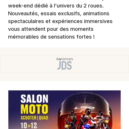
Montpellier
week-end dédié à l'univers du 2 roues.
Spectacles
Nouveautés, essais exclusifs, animations
Nantes
spectaculaires et expériences immersives
Concerts
Nice
vous attendent pour des moments
mémorables de sensations fortes !
Paris
Sports
Strasbourg
Soirées
Toulouse
Sorties famille
Toutes les villes
Expos
Sorties & loisirs
Foires dans les Bouches du Rhône
Foires en Provence-Alpes-Côte-d'Azur