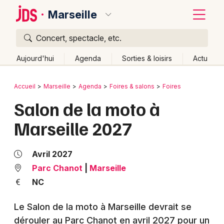
Marseille
Concert, spectacle, etc.
Quoi ?
Fermer
Aujourd'hui
Agenda
Sorties & loisirs
Actu
Où ?
Retour
Publier un événement
Accueil
Marseille
Agenda
Foires & salons
Foires
Marseille et alentours
Bouches du Rhône (13)
Salon de la moto à
Bordeaux
Provence-Alpes-Côte-d'Azur
Partout
Près de moi
Marseille 2027
Changer de lieu
Colmar
Quand ?
Effacer les dates
Lille
Grands événements
Avril 2027
Aujourd'hui
Demain
Ce week-end
Autre
Lyon
Parc Chanot
|
Marseille
Activité & Expérience
NC
Marseille
Manifestations
Le Salon de la moto à Marseille devrait se
Mulhouse
dérouler au Parc Chanot en avril 2027 pour un
Foires & salons