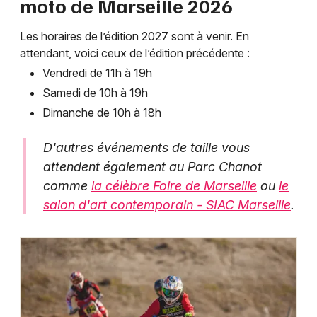
moto de Marseille 2026
Choisir mes départements
13 - Bouches du Rhône
Les horaires de l’édition 2027 sont à venir. En
attendant, voici ceux de l’édition précédente :
Mon email
Vendredi de 11h à 19h
Samedi de 10h à 19h
Dimanche de 10h à 18h
Je m'abonne
D'autres événements de taille vous
attendent également au Parc Chanot
comme
la célèbre Foire de Marseille
ou
le
salon d'art contemporain - SIAC Marseille
.