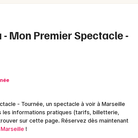
Spectacles
Mulhouse
Concerts
Montpellier
Nantes
Sports
- Mon Premier Spectacle -
Nice
Soirées
Paris
Sorties famille
Strasbourg
Expos
Toulouse
rnée
Sorties & loisirs
Toutes les villes
cle - Tournée, un spectacle à voir à Marseille
Humour dans les Bouches du Rhône
 les informations pratiques (tarifs, billetterie,
Humour en Provence-Alpes-Côte-d'Azur
etrouver sur cette page. Réservez dès maintenant
 Marseille
!