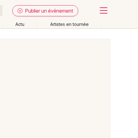
Publier un événement
Actu
Artistes en tournée
Fermer
Effacer les dates
week-end
Autre