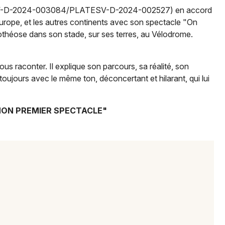
V-D-2024-003084/PLATESV-D-2024-002527) en accord
rope, et les autres continents avec son spectacle "On
Newsletter des sorties
pothéose dans son stade, sur ses terres, au Vélodrome.
Artistes en tournée
s raconter. Il explique son parcours, sa réalité, son
oujours avec le même ton, déconcertant et hilarant, qui lui
Actus à Marseille
Magazine à Marseille
ON PREMIER SPECTACLE"