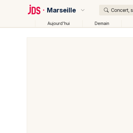
Marseille
Concert, s
Aujourd'hui
Demain
Quoi ?
Où ?
Marseille et alentours
Bouches du Rhône (13)
Pr
Partout
Près de moi
Changer de lieu