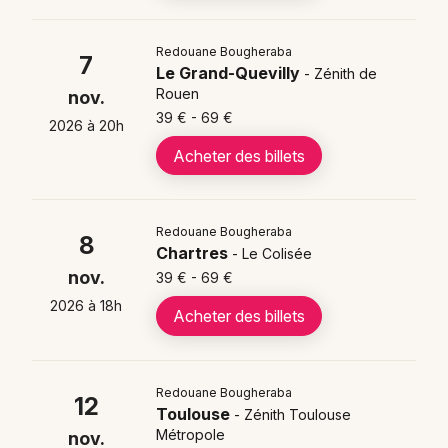
Mon email
dans les
plus grandes salles françaises
, des
théâtres parisiens aux Zénith de province. Redouane
Redouane Bougheraba
Bougheraba confirme son statut d'humoriste majeur
7
Je m'abonne
Le Grand-Quevilly
- Zénith de
avec ce spectacle qui célèbre
l'autodérision
et
Rouen
nov.
l'authenticité, dans la pure tradition du stand-up à la
39 € - 69 €
2026 à 20h
française.
Acheter des billets
Où voir Redouane
Redouane Bougheraba
Bougheraba en spectacle en
8
Chartres
- Le Colisée
2025, 2026 et 2027 ?
nov.
39 € - 69 €
2026 à 18h
Acheter des billets
Redouane Bougheraba présente
"Mon Premier
Spectacle"
dans de nombreuses villes françaises
selon le calendrier suivant :
Redouane Bougheraba
12
Redouane Bougheraba le 05/11/2026 - Arena
Toulouse
- Zénith Toulouse
Grand Paris - Tremblay-en-France (93)
Métropole
nov.