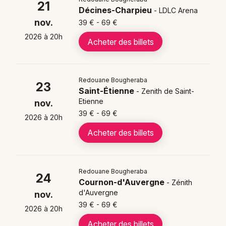
d'Auvergne - Cournon-d'Auvergne (63)
21
Décines-Charpieu
- LDLC Arena
La tournée
de Redouane Bougheraba passera
nov.
39 € - 69 €
également dans d'autres villes
en France : Paris,
2026 à 20h
Acheter des billets
Rouen, Bordeaux, Lyon, Clermont-Ferrand, Rennes,
Nantes, Orléans, Poitiers, Nancy, Dijon, Montbéliard,
Reims, Amnéville, Strasbourg, Caen, Amiens, Nice,
Marseille, Montpellier, Narbonne et Toulon. On espère
Redouane Bougheraba
23
Saint-Étienne
- Zenith de Saint-
que vous trouverez une date près de chez-vous 😉
Etienne
nov.
Retrouvez l'intégralité des dates
plus bas dans cette
39 € - 69 €
2026 à 20h
page
.
Acheter des billets
Billetterie pour
Redouane Bougheraba
Redouane
24
Cournon-d'Auvergne
- Zénith
Bougheraba "Mon
d'Auvergne
nov.
Premier Spectacle"
39 € - 69 €
2026 à 20h
Acheter des billets