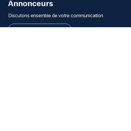
Annonceurs
Discutons ensemble de votre communication
Je découvre les solutions
Qui sommes-nous ?
Infos légales / Affiliation
Cookies
Modifier mes choix de cookies
Se désabonner des notifications
Nous contacter
Emploi
Publicité
Copyright 2008-2026 jds.fr