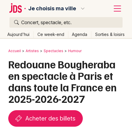
Je choisis ma ville
Concert, spectacle, etc.
Quoi ?
Fermer
Aujourd'hui
Ce week-end
Agenda
Sorties & loisirs
Où ?
Retour
Publier un événement
Accueil
Artistes
Spectacles
Humour
Partout
Près de moi
Changer de lieu
Redouane Bougheraba
Bordeaux
Quand ?
Effacer les dates
en spectacle à Paris et
Colmar
Aujourd'hui
Demain
Ce week-end
Autre
dans toute la France en
Lille
Grands événements
2025-2026-2027
Lyon
Activité & Expérience
Marseille
Manifestations
Acheter des billets
Mulhouse
Foires & salons