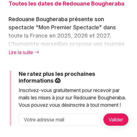
Montpellier
Toutes les dates de Redouane Bougheraba
Spectacles
Nantes
Redouane Bougheraba présente son
Concerts
spectacle "Mon Premier Spectacle" dans
Nice
toute la France en 2025, 2026 et 2027.
Paris
Sports
L'humoriste marseillais propose une tournée
exceptionnelle qui passe par Paris, Marseille
Lire la suite
Strasbourg
Soirées
et Toulouse. Redouane Bougheraba livre un
Toulouse
spectacle authentique mêlant autodérision et
Sorties famille
Ne ratez plus les prochaines
interaction avec le public. Cette tournée offre
Toutes les villes
informations 😱
de nombreuses occasions de découvrir
Expos
Inscrivez-vous gratuitement pour recevoir par
l'univers unique de cet artiste incontournable
mails les mises à jour sur Redouane Bougheraba.
Sorties & loisirs
de l'humour français. Les billets sont
Vous pouvez vous désinscrire à tout moment !
disponibles en billetterie pour toutes les
dates programmées.