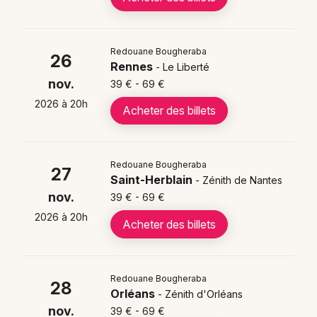
Acheter des billets
Redouane Bougheraba
La popularité croissante de Redouane
26
Rennes
- Le Liberté
Bougheraba rend ses représentations très
nov.
39 € - 69 €
demandées. Les prix des billets débutent à
2026 à 20h
partir de
39 €
selon les villes et les
Acheter des billets
catégories. Il est recommandé de réserver
rapidement pour garantir sa place lors de
cette tournée nationale exceptionnelle.
Redouane Bougheraba
27
Saint-Herblain
- Zénith de Nantes
nov.
39 € - 69 €
2026 à 20h
Acheter des billets
L'ascension artistique de
Redouane Bougheraba
Redouane Bougheraba
28
Redouane Bougheraba a marqué l'histoire du comedy
Orléans
- Zénith d'Orléans
club français en devenant le
premier Marseillais à
nov.
39 € - 69 €