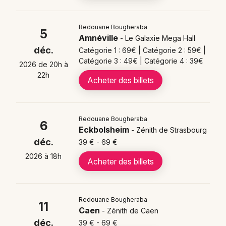
39 € selon la ville et la catégorie, avec un placement
qui varie selon les salles, et la forte demande impose
Redouane Bougheraba
de réserver rapidement pour garantir sa place.
5
Amnéville
- Le Galaxie Mega Hall
déc.
Catégorie 1 : 69€ | Catégorie 2 : 59€ |
📍 Où voir Redouane Bougheraba en 2025-
Catégorie 3 : 49€ | Catégorie 4 : 39€
2026 de 20h à
2027 ?
22h
Acheter des billets
La tournée passe par Paris (Le Sacré), Marseille (Le
Cepac Silo), Toulouse et de nombreuses villes dont
Châlons-en-Champagne, Metz, Grenoble, Niort,
Mouilleron-le-Captif, La Selle-en-Luitré,
Redouane Bougheraba
6
Eckbolsheim
- Zénith de Strasbourg
Roanne/Riorges, Lyon, Bordeaux, Lille, Rennes,
déc.
39 € - 69 €
Nantes, Strasbourg, Nice, Montpellier et Toulon, dans
des théâtres et Zéniths partout en France.
2026 à 18h
Acheter des billets
🎤 Quoi propose "Mon Premier Spectacle" de
Redouane Bougheraba ?
Redouane Bougheraba
11
"Mon Premier Spectacle" présente un stand-up
Caen
- Zénith de Caen
authentique mêlant autodérision, improvisation et
déc.
39 € - 69 €