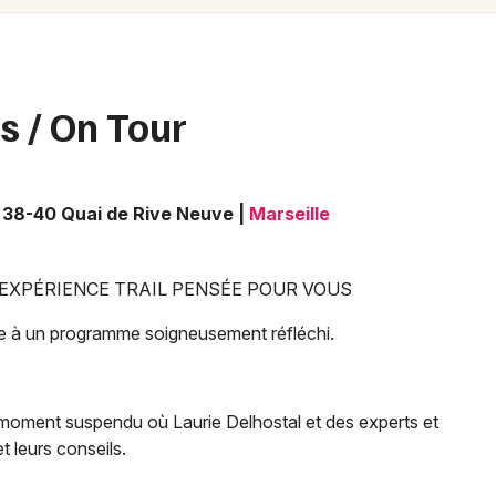
Spectacles
Mulhouse
Concerts
Montpellier
Nantes
Sports
s / On Tour
Nice
Soirées
Paris
, 38-40 Quai de Rive Neuve
|
Marseille
Sorties famille
Strasbourg
Expos
Toulouse
 EXPÉRIENCE TRAIL PENSÉE POUR VOUS
Sorties & loisirs
Toutes les villes
âce à un programme soigneusement réfléchi.
Courses dans les Bouches du Rhône
n moment suspendu où Laurie Delhostal et des experts et
Courses en Provence-Alpes-Côte-
t leurs conseils.
d'Azur