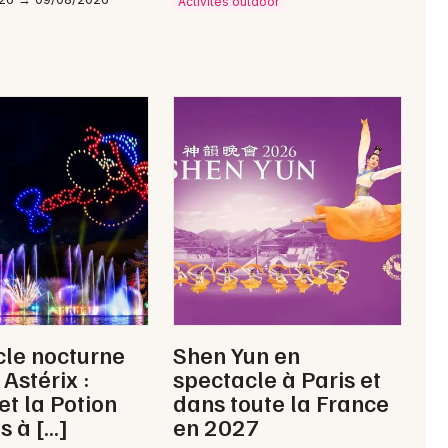
Activités outdoor
le nocturne
Shen Yun en
Astérix :
spectacle à Paris et
et la Potion
dans toute la France
s à […]
en 2027