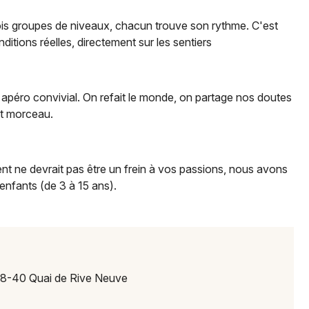
rois groupes de niveaux, chacun trouve son rythme. C'est
ditions réelles, directement sur les sentiers
Newsletter des sorties
Artistes en tournée
apéro convivial. On refait le monde, on partage nos doutes
it morceau.
Actus à Marseille
Magazine à Marseille
nt ne devrait pas être un frein à vos passions, nous avons
enfants (de 3 à 15 ans).
 38-40 Quai de Rive Neuve