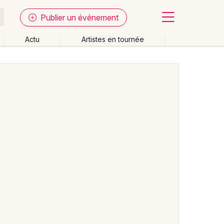
Publier un événement
Actu
Artistes en tournée
Fermer
Effacer les dates
week-end
Autre