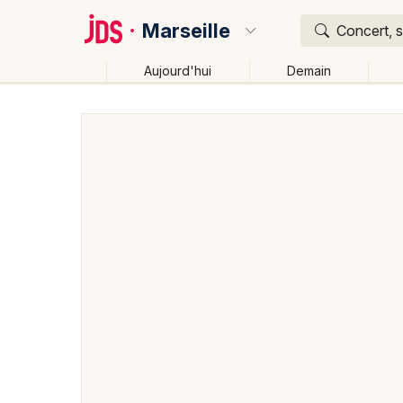
Marseille
Concert, s
Aujourd'hui
Demain
Quoi ?
Où ?
Marseille et alentours
Bouches du Rhône (13)
Pr
Partout
Près de moi
Changer de lieu