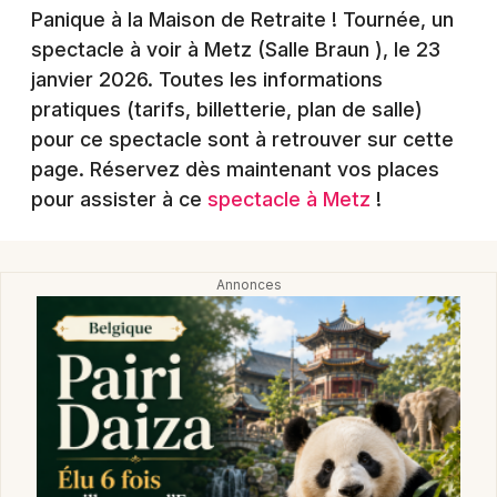
Montpellier
Panique à la Maison de Retraite ! Tournée, un
Spectacles
spectacle à voir à Metz (Salle Braun )
, le 23
Nantes
janvier 2026
. Toutes les informations
Concerts
Nice
pratiques (tarifs, billetterie, plan de salle)
pour ce spectacle sont à retrouver sur cette
Paris
Sports
page. Réservez dès maintenant vos places
Strasbourg
pour assister à ce
spectacle à Metz
!
Soirées
Toulouse
Sorties famille
Toutes les villes
Expos
Sorties & loisirs
Humour en Moselle
Humour en Lorraine