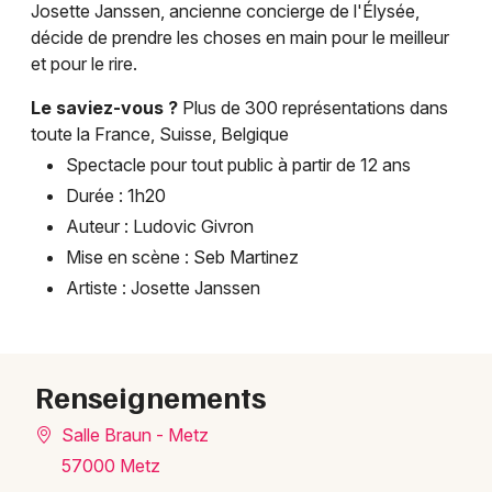
Josette Janssen, ancienne concierge de l'Élysée,
décide de prendre les choses en main pour le meilleur
Choisir mes départements
et pour le rire.
57 - Moselle
Le saviez-vous ?
Plus de 300 représentations dans
toute la France, Suisse, Belgique
Mon email
Spectacle pour tout public à partir de 12 ans
Durée : 1h20
Auteur : Ludovic Givron
Je m'abonne
Mise en scène : Seb Martinez
Artiste : Josette Janssen
Renseignements
Salle Braun - Metz
57000 Metz