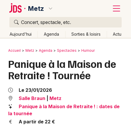
Metz
Concert, spectacle, etc.
Quoi ?
Fermer
Aujourd'hui
Agenda
Sorties & loisirs
Actu
Où ?
Retour
Publier un événement
Accueil
Metz
Agenda
Spectacles
Humour
Metz et alentours
Moselle (57)
Lorraine
Partout
Panique à la Maison de
Bordeaux
Près de moi
Changer de lieu
Retraite ! Tournée
Colmar
Quand ?
Effacer les dates
Lille
Grands événements
Aujourd'hui
Demain
Ce week-end
Autre
Le 23/01/2026
Lyon
Salle Braun
|
Metz
Activité & Expérience
Panique à la Maison de Retraite ! : dates de
Marseille
la tournée
Manifestations
Mulhouse
A partir de 22 €
Foires & salons