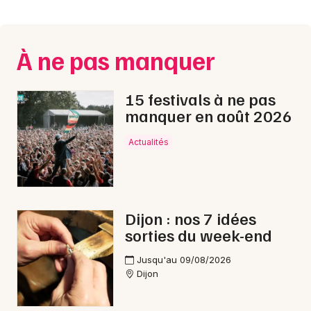
Montpellier
Spectacles
Nantes
À ne pas manquer
Concerts
Nice
Paris
Sports
15 festivals à ne pas
manquer en août 2026
Strasbourg
Soirées
Actualités
Toulouse
Sorties famille
Toutes les villes
Expos
Dijon : nos 7 idées
Sorties & loisirs
sorties du week-end
Montagne en Côte d'Or
Jusqu'au 09/08/2026
Dijon
Montagne en Bourgogne