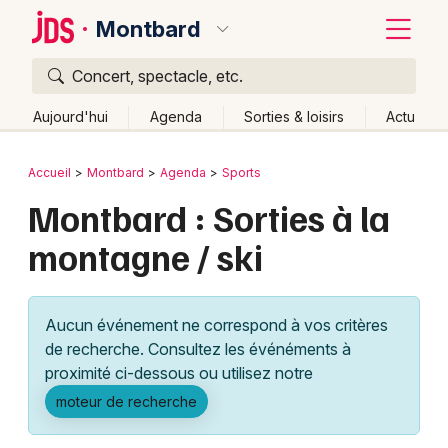
Montbard
Concert, spectacle, etc.
Quoi ?
Fermer
Aujourd'hui
Agenda
Sorties & loisirs
Actu
Où ?
Retour
Publier un événement
Accueil
Montbard
Agenda
Sports
Montbard et alentours
Côte d'Or (21)
Bourgogne
Montbard : Sorties à la
Bordeaux
Partout
Près de moi
Changer de lieu
montagne / ski
Colmar
Quand ?
Effacer les dates
Lille
Grands événements
Aujourd'hui
Demain
Ce week-end
Autre
Aucun événement ne correspond à vos critères
Lyon
Activité & Expérience
de recherche. Consultez les événéments à
proximité ci-dessous ou utilisez notre
Marseille
Manifestations
moteur de recherche
Mulhouse
Foires & salons