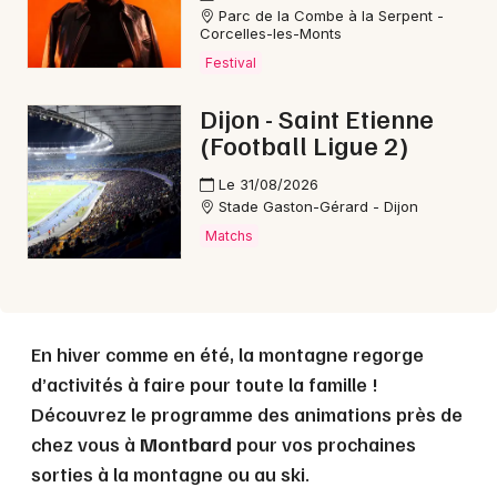
Parc de la Combe à la Serpent -
Corcelles-les-Monts
Choisir mes départements
Festival
21 - Côte d'Or
Dijon - Saint Etienne
(Football Ligue 2)
Mon email
Le 31/08/2026
Stade Gaston-Gérard - Dijon
Je m'abonne
Matchs
En hiver comme en été, la montagne regorge
d’activités à faire pour toute la famille !
Découvrez le programme des animations près de
chez vous à
Montbard
pour vos prochaines
sorties à la montagne ou au ski.