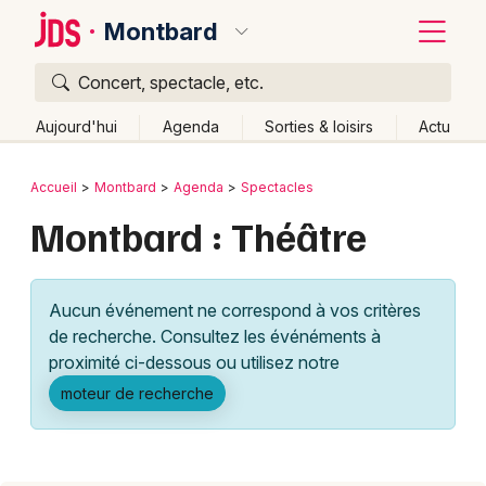
Montbard
Concert, spectacle, etc.
Quoi ?
Fermer
Aujourd'hui
Agenda
Sorties & loisirs
Actu
Où ?
Retour
Publier un événement
Accueil
Montbard
Agenda
Spectacles
Montbard et alentours
Côte d'Or (21)
Bourgogne
Montbard : Théâtre
Bordeaux
Partout
Près de moi
Changer de lieu
Colmar
Quand ?
Effacer les dates
Aucun événement ne correspond à vos critères
Lille
Grands événements
Aujourd'hui
Demain
Ce week-end
Autre
de recherche. Consultez les événéments à
Lyon
proximité ci-dessous ou utilisez notre
Activité & Expérience
moteur de recherche
Marseille
Manifestations
Mulhouse
Foires & salons