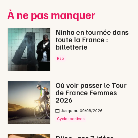
Montpellier
À ne pas manquer
Spectacles
Nantes
Concerts
Nice
Ninho en tournée dans
toute la France :
Paris
Sports
billetterie
Strasbourg
Soirées
Rap
Toulouse
Sorties famille
Toutes les villes
Où voir passer le Tour
Expos
de France Femmes
2026
Sorties & loisirs
Jusqu'au 09/08/2026
Théâtre en Côte d'Or
Cyclosportives
Théâtre en Bourgogne
Dijon : nos 7 idées