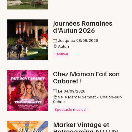
Interactives & immersives en Bourgogne-
Franche-Comté
Journées Romaines
d'Autun 2026
Jusqu'au 08/08/2026
Autun
Newsletter des sorties
Festival
Artistes en tournée
Chez Maman Fait son
Actus à Montceau-les-Mines
Cabaret !
Le 04/09/2026
Magazine à Montceau-les-Mines
Salle Marcel Sembat - Chalon-sur-
Saône
Spectacle musical
Market Vintage et
Retrogaming AUTUN