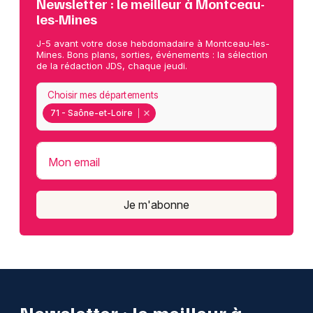
Newsletter : le meilleur à Montceau-
les-Mines
J-5 avant votre dose hebdomadaire à Montceau-les-
Mines. Bons plans, sorties, événements : la sélection
de la rédaction JDS, chaque jeudi.
Choisir mes départements
71 - Saône-et-Loire
Mon email
Je m'abonne
Newsletter : le meilleur à