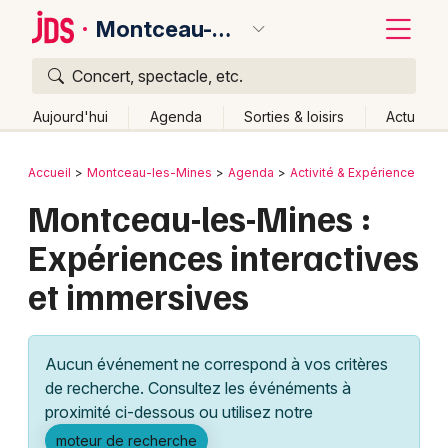
Montceau-les-Mines
Concert, spectacle, etc.
Quoi ?
Fermer
Aujourd'hui
Agenda
Sorties & loisirs
Actu
Où ?
Retour
Publier un événement
Accueil
Montceau-les-Mines
Agenda
Activité & Expérience
Montceau-les-Mines et alentours
Saône-et-Loire (71)
Montceau-les-Mines :
Bordeaux
Bourgogne
Partout
Près de moi
Changer de lieu
Expériences interactives
Colmar
Quand ?
Effacer les dates
et immersives
Lille
Grands événements
Aujourd'hui
Demain
Ce week-end
Autre
Lyon
Activité & Expérience
Aucun événement ne correspond à vos critères
Marseille
de recherche. Consultez les événéments à
Manifestations
proximité ci-dessous ou utilisez notre
Mulhouse
Foires & salons
moteur de recherche