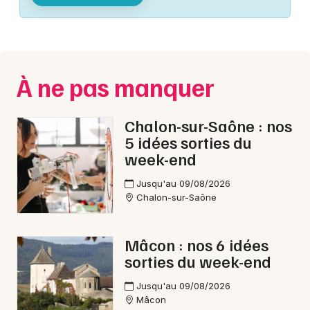
Montpellier
Spectacles
Nantes
Concerts
Nice
À ne pas manquer
Paris
Sports
Strasbourg
Chalon-sur-Saône : nos
Soirées
5 idées sorties du
Toulouse
week-end
Sorties famille
Toutes les villes
Jusqu'au 09/08/2026
Expos
Chalon-sur-Saône
Sorties & loisirs
Mâcon : nos 6 idées
sorties du week-end
Interactives & immersives en Saône-et-Loire
Jusqu'au 09/08/2026
Interactives & immersives en Bourgogne
Mâcon