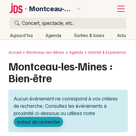
Montceau-les-Mines
Concert, spectacle, etc.
Quoi ?
Fermer
Aujourd'hui
Agenda
Sorties & loisirs
Actu
Où ?
Retour
Publier un événement
Accueil
Montceau-les-Mines
Agenda
Activité & Expérience
Montceau-les-Mines et alentours
Saône-et-Loire (71)
Montceau-les-Mines :
Bordeaux
Bourgogne
Partout
Près de moi
Changer de lieu
Bien-être
Colmar
Quand ?
Effacer les dates
Lille
Grands événements
Aujourd'hui
Demain
Ce week-end
Autre
Aucun événement ne correspond à vos critères
Lyon
Activité & Expérience
de recherche. Consultez les événéments à
proximité ci-dessous ou utilisez notre
Marseille
Manifestations
moteur de recherche
Mulhouse
Foires & salons