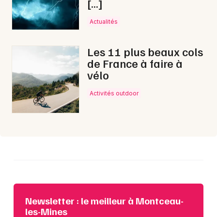
[…]
Actualités
Choisir mes départements
Les 11 plus beaux cols
71 - Saône-et-Loire
de France à faire à
vélo
Mon email
Activités outdoor
Je m'abonne
Newsletter : le meilleur à Montceau-
les-Mines