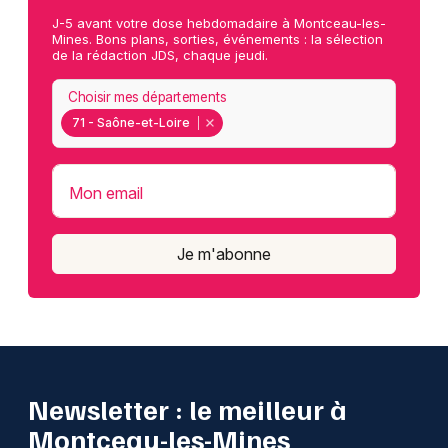
J-5 avant votre dose hebdomadaire à Montceau-les-
Mines. Bons plans, sorties, événements : la sélection
de la rédaction JDS, chaque jeudi.
Choisir mes départements
71 - Saône-et-Loire
Mon email
Je m'abonne
Newsletter : le meilleur à
Montceau-les-Mines