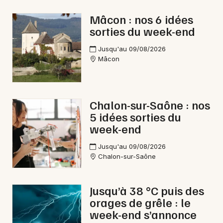
Bien-être en Bourgogne-Franche-Comté
Mâcon : nos 6 idées
sorties du week-end
Jusqu'au 09/08/2026
Mâcon
Newsletter des sorties
Artistes en tournée
Chalon-sur-Saône : nos
5 idées sorties du
Actus à Montceau-les-Mines
week-end
Magazine à Montceau-les-Mines
Jusqu'au 09/08/2026
Chalon-sur-Saône
Jusqu’à 38 °C puis des
orages de grêle : le
week-end s’annonce