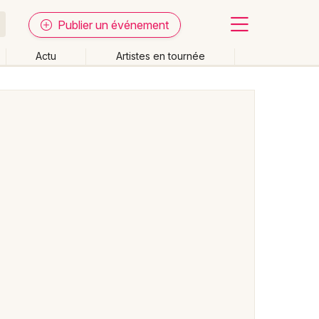
Publier un événement
Actu
Artistes en tournée
Fermer
Effacer les dates
week-end
Autre