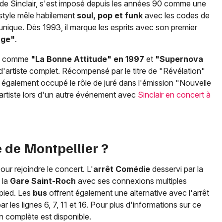
de Sinclair, s'est imposé depuis les années 90 comme une
 style mêle habilement
soul, pop et funk
avec les codes de
 unique. Dès 1993, il marque les esprits avec son premier
age"
.
ts comme
"La Bonne Attitude" en 1997
et
"Supernova
n d'artiste complet. Récompensé par le titre de "Révélation"
 a également occupé le rôle de juré dans l'émission "Nouvelle
'artiste lors d'un autre événement avec
Sinclair en concert à
 de Montpellier ?
our rejoindre le concert. L'
arrêt Comédie
desservi par la
 la
Gare Saint-Roch
avec ses connexions multiples
 pied. Les
bus
offrent également une alternative avec l'arrêt
les lignes 6, 7, 11 et 16. Pour plus d'informations sur ce
n complète est disponible.