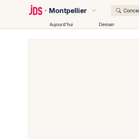
Montpellier
Concert
Aujourd'hui
Demain
Quoi ?
Où ?
Montpellier et alentours
Hérault (34)
Languedoc-
Près de moi
Changer de lieu