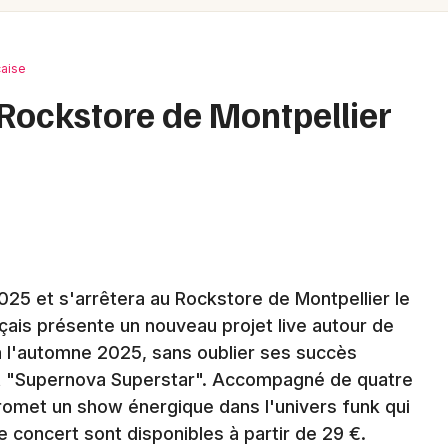
Spectacles
Mulhouse
Concerts
Montpellier
çaise
Nantes
Sports
 Rockstore de Montpellier
Nice
Soirées
Paris
Sorties famille
Strasbourg
Expos
Toulouse
Sorties & loisirs
2025 et s'arrêtera au Rockstore de Montpellier le
Toutes les villes
çais présente un nouveau projet live autour de
Chanson française dans l' Hérault
 à l'automne 2025, sans oublier ses succès
t "Supernova Superstar". Accompagné de quatre
Chanson française en Languedoc-
promet un show énergique dans l'univers funk qui
Roussillon
e concert sont disponibles à partir de 29 €.