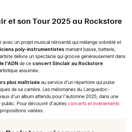
Chanson française en Occitanie
air et son Tour 2025 au Rockstore
Newsletter des sorties
r avec un projet musical réinventé qui mélange sobriété et
ciens poly-instrumentistes
maniant basse, batterie,
Artistes en tournée
l'artiste délivre un spectacle qui groove généreusement dans
de l'ADN
de ce
concert Sinclair au Rockstore
Actus à Montpellier
artistique assumée.
Magazine à Montpellier
urs plus maîtrisée
au service d'un répertoire qui puise
atiques de sa carrière. Les mélomanes du Languedoc-
eaux d'un album attendu pour l'automne 2025, dans une
e public. Pour découvrir d'autres
concerts et événements
 propositions variées.