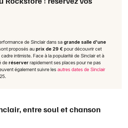
au Rockstore : réservez vos
Choisir mes départements
34 - Hérault
performance de Sinclair dans sa
grande salle d'une
ont proposés au
prix de 29 €
pour découvrir cet
Mon email
adre intimiste. Face à la popularité de Sinclair et à
dé de
réserver
rapidement ses places pour ne pas
Je m'abonne
euvent également suivre les
autres dates de Sinclair
25.
nclair, entre soul et chanson