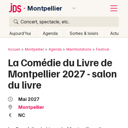
Montpellier
Concert, spectacle, etc.
Quoi ?
Fermer
Aujourd'hui
Agenda
Sorties & loisirs
Actu
Où ?
Retour
Publier un événement
Accueil
Montpellier
Agenda
Manifestations
Festival
Montpellier et alentours
Hérault (34)
La Comédie du Livre de
Bordeaux
Languedoc-Roussillon
Partout
Près de moi
Montpellier 2027 - salon
Changer de lieu
Colmar
du livre
Quand ?
Effacer les dates
Lille
Grands événements
Aujourd'hui
Demain
Ce week-end
Autre
Lyon
Activité & Expérience
Mai 2027
Marseille
Montpellier
Manifestations
NC
Mulhouse
Foires & salons