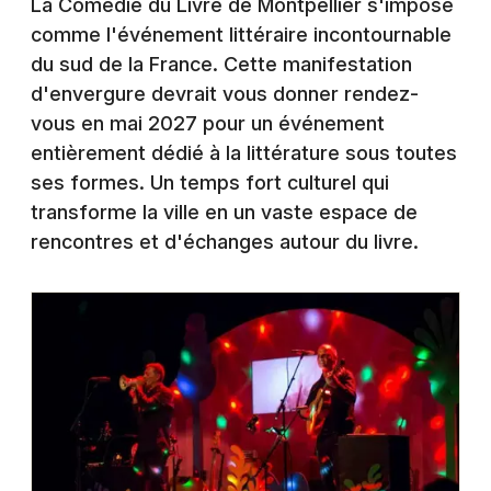
La Comédie du Livre de Montpellier s'impose
Montpellier
comme l'événement littéraire incontournable
Spectacles
Nantes
du sud de la France. Cette manifestation
d'envergure devrait vous donner rendez-
Concerts
Nice
vous en mai 2027 pour un événement
Paris
Sports
entièrement dédié à la littérature sous toutes
ses formes. Un temps fort culturel qui
Strasbourg
Soirées
transforme la ville en un vaste espace de
Toulouse
rencontres et d'échanges autour du livre.
Sorties famille
Toutes les villes
Expos
Sorties & loisirs
Festival dans l' Hérault
Festival en Languedoc-Roussillon