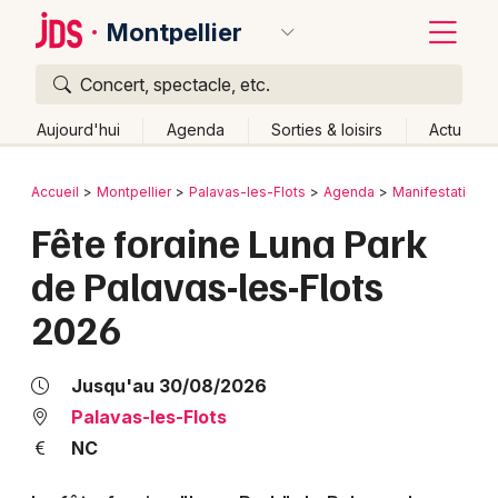
Montpellier
Concert, spectacle, etc.
Quoi ?
Fermer
Aujourd'hui
Agenda
Sorties & loisirs
Actu
Où ?
Retour
Publier un événement
Accueil
Montpellier
Palavas-les-Flots
Agenda
Manifestations
Montpellier et alentours
Hérault (34)
Fête foraine Luna Park
Bordeaux
Languedoc-Roussillon
Partout
Près de moi
de Palavas-les-Flots
Changer de lieu
Colmar
2026
Quand ?
Effacer les dates
Lille
Grands événements
Aujourd'hui
Demain
Ce week-end
Autre
Lyon
Activité & Expérience
Jusqu'au 30/08/2026
Marseille
Palavas-les-Flots
Manifestations
NC
Mulhouse
Foires & salons