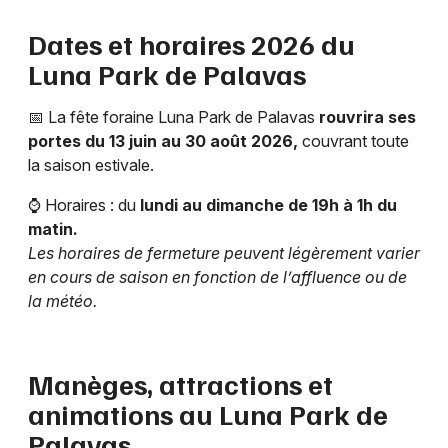
Dates et horaires 2026 du
Choisir mes départements
Luna Park de Palavas
34 - Hérault
📅 La fête foraine Luna Park de Palavas
rouvrira ses
portes du 13 juin au 30 août 2026,
couvrant toute
Mon email
la saison estivale.
⌚ Horaires : du
lundi au dimanche
de 19h à 1h du
Je m'abonne
matin.
Les horaires de fermeture peuvent légèrement varier
en cours de saison en fonction de l’affluence ou de
la météo.
Manèges, attractions et
animations au Luna Park de
Palavas