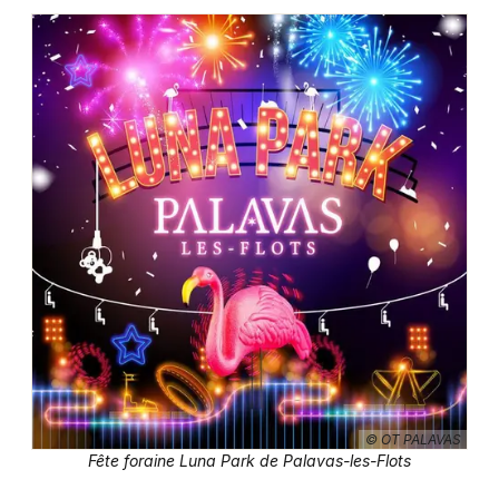
Fête foraine en Occitanie
Newsletter des sorties
Artistes en tournée
Actus à Montpellier
Magazine à Montpellier
© OT PALAVAS
Fête foraine Luna Park de Palavas-les-Flots