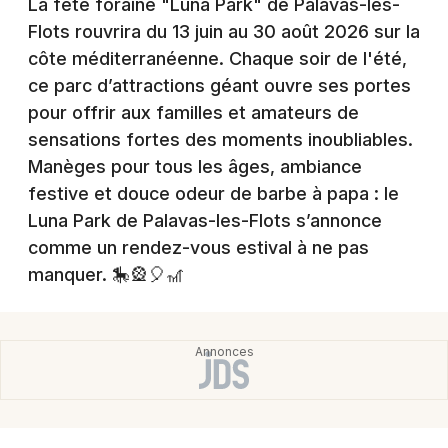
La fête foraine "Luna Park" de Palavas-les-
Montpellier
Flots rouvrira du 13 juin au 30 août 2026 sur la
Spectacles
Nantes
côte méditerranéenne. Chaque soir de l'été,
ce parc d’attractions géant ouvre ses portes
Concerts
Nice
pour offrir aux familles et amateurs de
Paris
Sports
sensations fortes des moments inoubliables.
Manèges pour tous les âges, ambiance
Strasbourg
Soirées
festive et douce odeur de barbe à papa : le
Toulouse
Luna Park de Palavas-les-Flots s’annonce
Sorties famille
comme un rendez-vous estival à ne pas
Toutes les villes
manquer. 🎠🎡🎈🎢
Expos
Sorties & loisirs
Fête foraine dans l' Hérault
Fête foraine en Languedoc-Roussillon