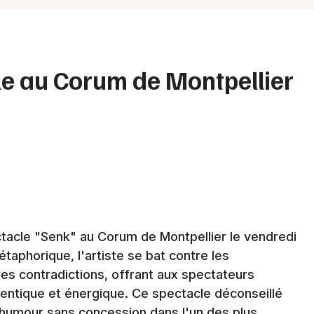
Spectacles
Mulhouse
Concerts
Montpellier
Nantes
Sports
le au Corum de Montpellier
Nice
Soirées
Paris
Sorties famille
Strasbourg
Expos
Toulouse
Sorties & loisirs
Toutes les villes
tacle "Senk" au Corum de Montpellier le vendredi
Humour dans l' Hérault
taphorique, l'artiste se bat contre les
Humour en Languedoc-Roussillon
s contradictions, offrant aux spectateurs
ntique et énergique. Ce spectacle déconseillé
Humour en Occitanie
'humour sans concession dans l'un des plus