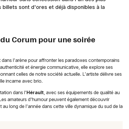
s billets sont d'ores et déjà disponibles à la
Newsletter des sorties
e du Corum pour une soirée
Artistes en tournée
Actus à Montpellier
nt dans l'arène pour affronter les paradoxes contemporains
authenticité et énergie communicative, elle explore ses
Magazine à Montpellier
nnant celles de notre société actuelle. L'artiste délivre ses
lle incarne avec brio.
ation dans l'
Hérault
, avec ses équipements de qualité au
. Les amateurs d'humour peuvent également découvrir
t au long de l'année dans cette ville dynamique du sud de la