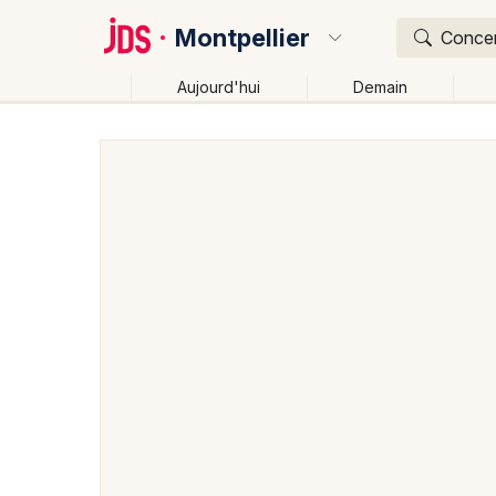
Montpellier
Concert
Aujourd'hui
Demain
Quoi ?
Où ?
Montpellier et alentours
Hérault (34)
Languedoc-
Près de moi
Changer de lieu