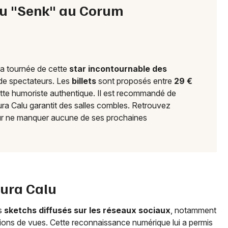
alu "Senk" au Corum
Choisir mes départements
34 - Hérault
la tournée de cette
star incontournable des
Mon email
 de spectateurs. Les
billets
sont proposés entre
29 €
cette humoriste authentique. Il est recommandé de
ura Calu garantit des salles combles. Retrouvez
Je m'abonne
r ne manquer aucune de ses prochaines
aura Calu
es
sketchs diffusés sur les réseaux sociaux
, notamment
lions de vues. Cette reconnaissance numérique lui a permis