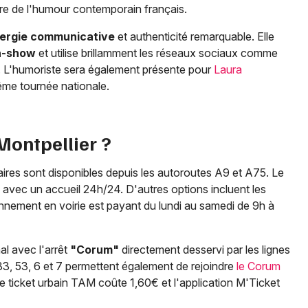
e de l'humour contemporain français.
ergie communicative
et authenticité remarquable. Elle
n-show
et utilise brillamment les réseaux sociaux comme
tif. L'humoriste sera également présente pour
Laura
ême tournée nationale.
ontpellier ?
raires sont disponibles depuis les autoroutes A9 et A75. Le
avec un accueil 24h/24. D'autres options incluent les
nnement en voirie est payant du lundi au samedi de 9h à
l avec l'arrêt
"Corum"
directement desservi par les lignes
, 33, 53, 6 et 7 permettent également de rejoindre
le Corum
Le ticket urbain TAM coûte 1,60€ et l'application M'Ticket