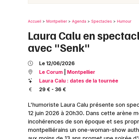
Accueil
Montpellier
Agenda
Spectacles
Humour
Laura Calu en spectac
avec "Senk"
Le 12/06/2026
Le Corum
|
Montpellier
Laura Calu : dates de la tournée
29 € - 36 €
L'humoriste Laura Calu présente son spec
12 juin 2026 à 20h30. Dans cette arène mé
incohérences de son époque et ses propre
montpelliérains un one-woman-show authe
aux moins de 13 ans promet une soirée d