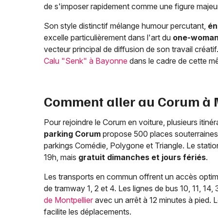
de s'imposer rapidement comme une figure majeur
Son style distinctif mélange humour percutant,
én
excelle particulièrement dans l'art du
one-woma
vecteur principal de diffusion de son travail créa
Calu "Senk" à Bayonne
dans le cadre de cette m
Comment aller au Corum à M
Pour rejoindre le Corum en voiture, plusieurs itiné
parking Corum
propose 500 places souterraines 
parkings Comédie, Polygone et Triangle. Le statio
19h, mais
gratuit dimanches et jours fériés
.
Les transports en commun offrent un accès optima
de tramway 1, 2 et 4. Les lignes de bus 10, 11, 14
de Montpellier
avec un arrêt à 12 minutes à pied. 
facilite les déplacements.