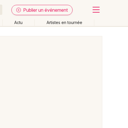
Publier un événement
Actu
Artistes en tournée
Fermer
Effacer les dates
week-end
Autre