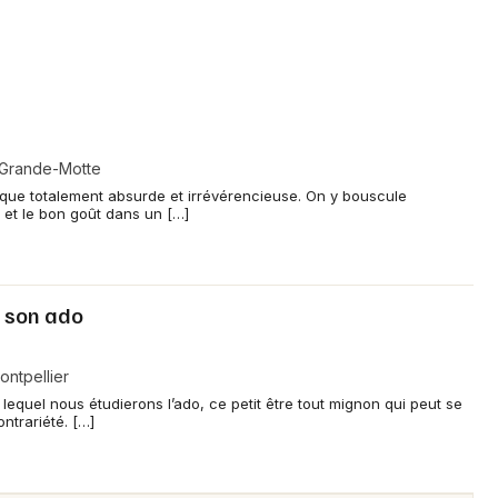
 Grande-Motte
ique totalement absurde et irrévérencieuse. On y bouscule
 et le bon goût dans un […]
 son ado
ntpellier
 lequel nous étudierons l’ado, ce petit être tout mignon qui peut se
ntrariété. […]