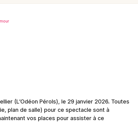
Spectacles
Mulhouse
Concerts
Montpellier
mour
Nantes
Sports
Nice
Soirées
Paris
Sorties famille
Strasbourg
Expos
Toulouse
Sorties & loisirs
Toutes les villes
llier (L’Odéon Pérols)
, le 29 janvier 2026
. Toutes
Humour dans l' Hérault
rie, plan de salle) pour ce spectacle sont à
aintenant vos places pour assister à ce
Humour en Languedoc-Roussillon
Humour en Occitanie