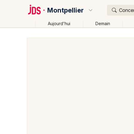
Montpellier
Concert
Aujourd'hui
Demain
Quoi ?
Où ?
Montpellier et alentours
Hérault (34)
Languedoc-
Près de moi
Changer de lieu