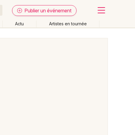
Publier un événement
Actu
Artistes en tournée
Fermer
Effacer les dates
week-end
Autre