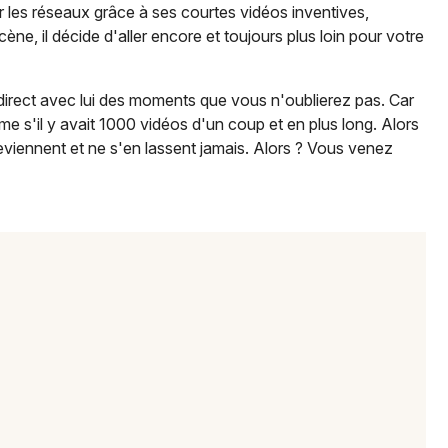
 les réseaux grâce à ses courtes vidéos inventives,
ène, il décide d'aller encore et toujours plus loin pour votre
n direct avec lui des moments que vous n'oublierez pas. Car
Newsletter des sorties
me s'il y avait 1000 vidéos d'un coup et en plus long. Alors
reviennent et ne s'en lassent jamais. Alors ? Vous venez
Artistes en tournée
Actus à Montpellier
Magazine à Montpellier