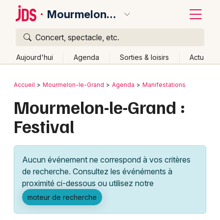
Mourmelon-le-Grand
Concert, spectacle, etc.
Quoi ?
Fermer
Aujourd'hui
Agenda
Sorties & loisirs
Actu
Où ?
Retour
Publier un événement
Accueil
Mourmelon-le-Grand
Agenda
Manifestations
Mourmelon-le-Grand et alentours
Marne (51)
Mourmelon-le-Grand :
Bordeaux
Champagne-Ardenne
Partout
Près de moi
Festival
Changer de lieu
Colmar
Quand ?
Effacer les dates
Lille
Grands événements
Aujourd'hui
Demain
Ce week-end
Autre
Aucun événement ne correspond à vos critères
Lyon
Activité & Expérience
de recherche. Consultez les événéments à
proximité ci-dessous ou utilisez notre
Marseille
Manifestations
moteur de recherche
Mulhouse
Foires & salons