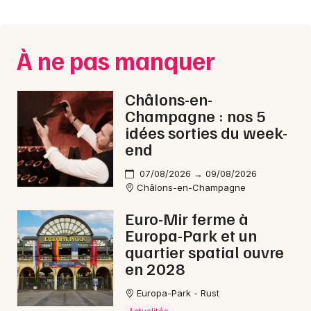
Montpellier
Spectacles
Nantes
À ne pas manquer
Concerts
Nice
Paris
Sports
Châlons-en-
Champagne : nos 5
Strasbourg
Soirées
idées sorties du week-
end
Toulouse
Sorties famille
07/08/2026 → 09/08/2026
Toutes les villes
Châlons-en-Champagne
Expos
Euro-Mir ferme à
Sorties & loisirs
Europa-Park et un
quartier spatial ouvre
Festival en Champagne-Ardenne
en 2028
Festival dans le Grand Est
Europa-Park - Rust