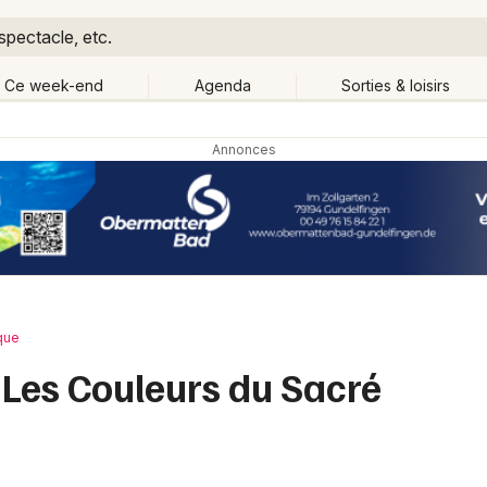
spectacle, etc.
Ce week-end
Agenda
Sorties & loisirs
Retour
Publier un événement
Quand ?
Aujourd'hui
Demain
Ce 
Partout
Près de moi
Bordeaux
Grands événements
Colmar
Activité & Expérience
que
Lille
 Les Couleurs du Sacré
Manifestations
Lyon
Foires & salons
Marseille