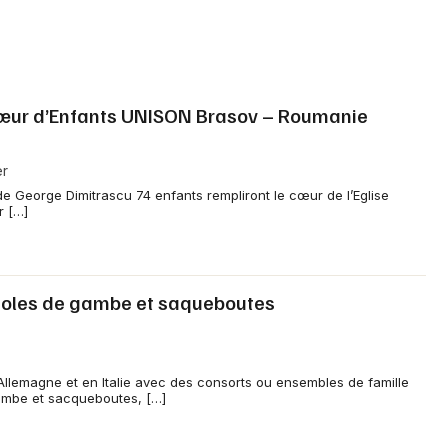
hœur d’Enfants UNISON Brasov – Roumanie
er
de George Dimitrascu 74 enfants rempliront le cœur de l’Eglise
r […]
violes de gambe et saqueboutes
llemagne et en Italie avec des consorts ou ensembles de famille
gambe et sacqueboutes, […]