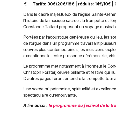
Tarifs: 30€/20€/18€ | réduits: 14€/10€ | G
Dans le cadre majestueux de l’église Sainte-Genev
l’histoire de la musique sacrée : la trompette et l’
Constance Taillard proposent un voyage musical où 
Portées par l’acoustique généreuse du lieu, les so
de l’orgue dans un programme traversant plusieur
œuvres plus contemporaines, les musiciens explor
exceptionnelle, entre puissance cérémonielle, virtu
Le programme met notamment à l’honneur le Conce
Christoph Förster, œuvre brillante et festive qui ill
D’autres pages feront entendre la trompette tour 
Une soirée où patrimoine, spiritualité et excellen
spectaculaire qu’émouvante.
A lire aussi :
le programme du festival de la t