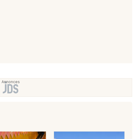
Choisir mes départements
68 - Haut-Rhin
Mon email
Je m'abonne