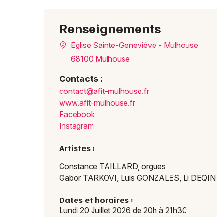
Renseignements
Eglise Sainte-Geneviève - Mulhouse
68100 Mulhouse
Contacts :
conta
ct@af
it-mu
lhous
e.fr
www.afit-mulhouse.fr
Facebook
Instagram
Artistes :
Constance TAILLARD, orgues
Gabor TARKOVI, Luis GONZALES, Li DEQIN
Dates et horaires :
Lundi 20 Juillet 2026 de 20h à 21h30