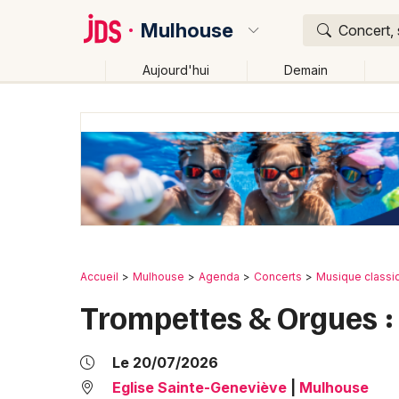
Mulhouse
Concert, 
Aujourd'hui
Demain
Quoi ?
Où ?
Mulhouse et alentours
Haut-Rhin (68)
Alsace
Changer de lieu
Accueil
Mulhouse
Agenda
Concerts
Musique classi
Trompettes & Orgues :
Le 20/07/2026
Eglise Sainte-Geneviève
|
Mulhouse