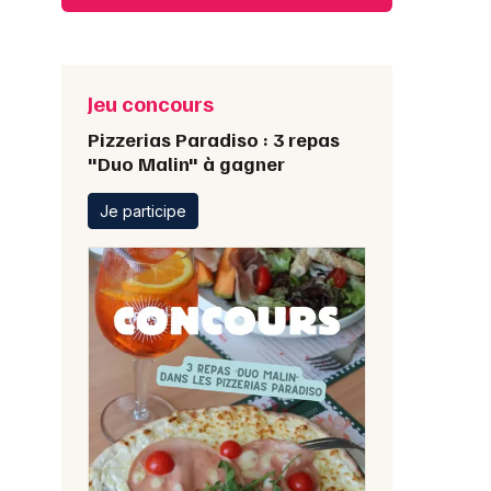
Jeu concours
Pizzerias Paradiso : 3 repas
"Duo Malin" à gagner
Je participe