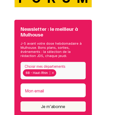
Newsletter : le meilleur à
Mulhouse
J-5 avant votre dose hebdomadaire à
Mulhouse. Bons plans, sorties,
événements : la sélection de la
rédaction JDS, chaque jeudi.
Choisir mes départements
68 - Haut-Rhin
Mon email
Je m'abonne