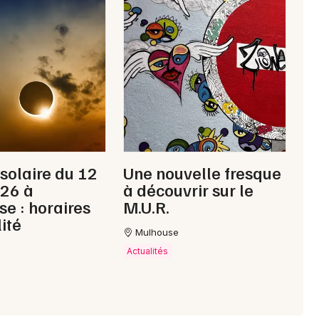
 solaire du 12
Une nouvelle fresque
026 à
à découvrir sur le
e : horaires
M.U.R.
lité
Mulhouse
Actualités