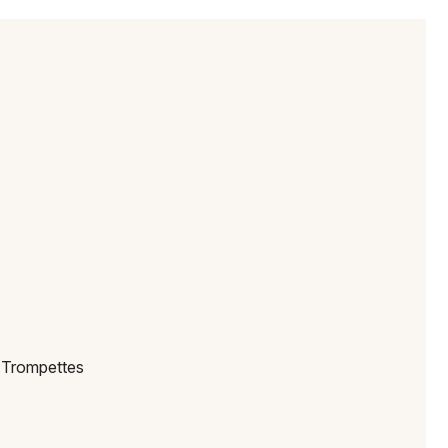
Jeux concours
Newsletter des sorties
Artistes en tournée
Actus à Mulhouse
Magazine à Mulhouse
Actus tourisme & loisirs
 Trompettes
Restaurants