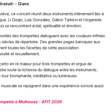
Spectacles
Mulhouse
ratuit: - 12ans
Concerts
Montpellier
iève, ce concert réunit deux instruments intimement liés à
orgue. Li Deqin, Luis Gonzáles, Gábor Tarkövi et l’organiste
Nantes
Sports
se rencontrent éclat, spiritualité et émotion.
Nice
norités des trompettes dialoguent avec les couleurs infinies
Soirées
s siècles de répertoire. Des grandes pages baroques aux
Paris
ent toutes les facettes de cette association
Sorties famille
osité et recueillement.
Strasbourg
Expos
rto en ré majeur pour trois trompettes et orgue de
Toulouse
ustre toute la richesse du dialogue entre les instruments.
Sorties & loisirs
Toutes les villes
à tour triomphante, méditative ou lumineuse.
Musique classique dans le Haut-Rhin
ce musicale se rejoignent dans une expérience sonore aussi
Musique classique en Alsace
rompette à Mulhouse - AFIT 2026
Musique classique dans le Grand Est