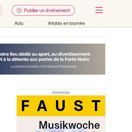
Publier un événement
Actu
Artistes en tournée
Fermer
Effacer les dates
week-end
Autre