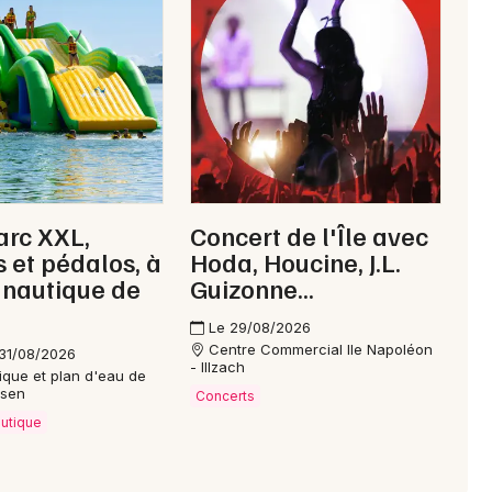
Choisir mes départements
arc XXL,
Concert de l'Île avec
68 - Haut-Rhin
 et pédalos, à
Hoda, Houcine, J.L.
 nautique de
Guizonne...
Mon email
Le 29/08/2026
Centre Commercial Ile Napoléon
31/08/2026
- Illzach
ique et plan d'eau de
Je m'abonne
ssen
Concerts
autique