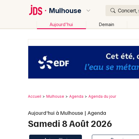
Mulhouse
Concert, 
Aujourd'hui
Demain
Quoi ?
Où ?
Mulhouse et alentours
Haut-Rhin (68)
Alsace
Changer de lieu
Accueil
Mulhouse
Agenda
Agenda du jour
Aujourd'hui à Mulhouse | Agenda
Samedi 8 Août 2026