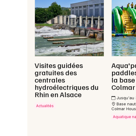
Visites guidées
Aqua'p
gratuites des
paddles
centrales
la base
hydroélectriques du
Colmar
Rhin en Alsace
Jusqu'au 
Base naut
Actualités
Colmar Hou
Aquatique n