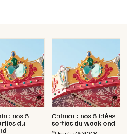
in : nos 5
Colmar : nos 5 idées
orties du
sorties du week-end
nd
Jusqu'au 09/08/2026