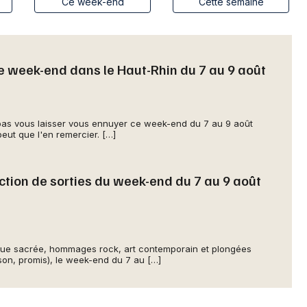
Spectacles
Ce week-end
Cette semaine
Mulhouse
Concerts
Montpellier
Nantes
e week-end dans le Haut-Rhin du 7 au 9 août
Sports
Nice
Soirées
Paris
pas vous laisser vous ennuyer ce week-end du 7 au 9 août
Sorties famille
eut que l'en remercier. […]
Strasbourg
Expos
Toulouse
ction de sorties du week-end du 7 au 9 août
Sorties & loisirs
Toutes les villes
Aujourd'hui dans le Haut-Rhin
ique sacrée, hommages rock, art contemporain et plongées
on, promis), le week-end du 7 au […]
Aujourd'hui en Alsace
Aujourd'hui dans le Grand Est