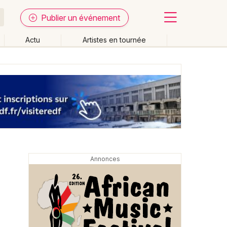
Publier un événement
Actu
Artistes en tournée
Fermer
Effacer les dates
week-end
Autre