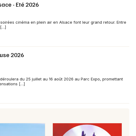
sace - Eté 2026
 soirées cinéma en plein air en Alsace font leur grand retour. Entre
 […]
Jeux concours
Newsletter des sorties
ouse 2026
Artistes en tournée
Actus à Mulhouse
éroulera du 25 juillet au 16 août 2026 au Parc Expo, promettant
nsations […]
Magazine à Mulhouse
Actus tourisme & loisirs
Restaurants