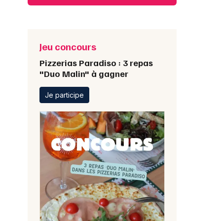
Jeu concours
Pizzerias Paradiso : 3 repas
"Duo Malin" à gagner
Je participe