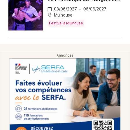
Montpellier
03/06/2027 → 06/06/2027
Spectacles
Nantes
Mulhouse
Festival à Mulhouse
Concerts
Nice
Paris
Sports
Strasbourg
Soirées
Toulouse
Sorties famille
Toutes les villes
Expos
Sorties & loisirs
Festival dans le Haut-Rhin
Festival en Alsace