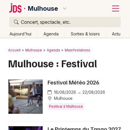
Mulhouse
Concert, spectacle, etc.
Quoi ?
Fermer
Aujourd'hui
Agenda
Sorties & loisirs
Actu
Où ?
Retour
Publier un événement
Accueil
Mulhouse
Agenda
Manifestations
Mulhouse et alentours
Haut-Rhin (68)
Alsace
Mulhouse : Festival
Bordeaux
Partout
Près de moi
Changer de lieu
Colmar
Quand ?
Effacer les dates
Festival Météo 2026
Lille
Grands événements
Aujourd'hui
Demain
Ce week-end
Autre
18/08/2026 → 22/08/2026
Lyon
Mulhouse
Activité & Expérience
Festival à Mulhouse
Marseille
Manifestations
Mulhouse
Foires & salons
Le Printemps du Tango 2027