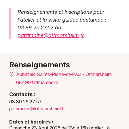
Renseignements et inscriptions pour
l'atelier et la visite guidée costumée :
03.89.26.27.57 ou
patrimoine@ottmarsheim.fr
.
Choisir mes départements
Renseignements
68 - Haut-Rhin
Abbatiale Saints-Pierre-et-Paul - Ottmarsheim
68490 Ottmarsheim
Mon email
Contacts :
03 89 26 27 57
Je m'abonne
patri
moine
@ottm
arshe
im.fr
Dates et horaires :
Dimanche 23 Août 2026 de 13h à 16h (atelier), à