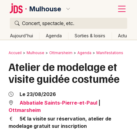
Mulhouse
Concert, spectacle, etc.
Quoi ?
Fermer
Aujourd'hui
Agenda
Sorties & loisirs
Actu
Où ?
Retour
Publier un événement
Accueil
Mulhouse
Ottmarsheim
Agenda
Manifestations
Mulhouse et alentours
Haut-Rhin (68)
Alsace
Atelier de modelage et
Bordeaux
Partout
Près de moi
Changer de lieu
visite guidée costumée
Colmar
Quand ?
Effacer les dates
Lille
Grands événements
Aujourd'hui
Demain
Ce week-end
Autre
Le 23/08/2026
Lyon
Abbatiale Saints-Pierre-et-Paul
|
Activité & Expérience
Ottmarsheim
Marseille
5€ la visite sur réservation, atelier de
Manifestations
modelage gratuit sur inscription
Mulhouse
Foires & salons