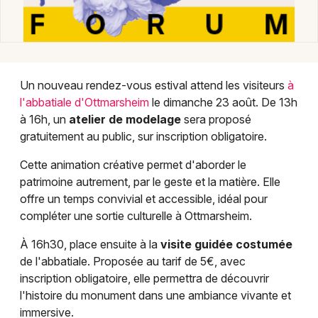
Manifestations dans le Grand Est
Un nouveau rendez-vous estival attend les visiteurs
à
l'abbatiale d'Ottmarsheim
le dimanche 23 août. De 13h
Jeux concours
à 16h, un
atelier de modelage
sera proposé
gratuitement au public, sur inscription obligatoire.
Newsletter des sorties
Cette animation créative permet d'aborder le
Artistes en tournée
patrimoine autrement, par le geste et la matière. Elle
offre un temps convivial et accessible, idéal pour
Actus à Mulhouse
compléter une sortie culturelle à Ottmarsheim.
Magazine à Mulhouse
À 16h30, place ensuite à la
visite guidée costumée
de l'abbatiale. Proposée au tarif de 5€, avec
Actus tourisme & loisirs
inscription obligatoire, elle permettra de découvrir
l'histoire du monument dans une ambiance vivante et
Restaurants
immersive.