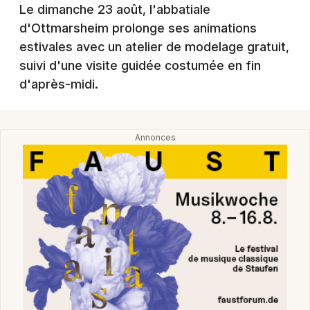
Montpellier
Le dimanche 23 août, l'abbatiale
d'Ottmarsheim prolonge ses animations
Spectacles
Nantes
estivales avec un atelier de modelage gratuit,
Concerts
Nice
suivi d'une visite guidée costumée en fin
d'après-midi.
Paris
Sports
Strasbourg
Soirées
Toulouse
Sorties famille
Toutes les villes
Expos
Sorties & loisirs
Manifestations dans le Haut-Rhin
Manifestations en Alsace