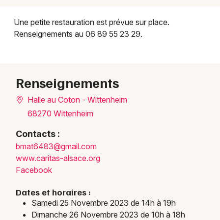
Marché de Noël dans le Grand Est
Une petite restauration est prévue sur place.
Renseignements au 06 89 55 23 29.
Jeux concours
Renseignements
Newsletter des sorties
Halle au Coton - Wittenheim
68270 Wittenheim
Artistes en tournée
Contacts :
Actus à Mulhouse
bmat6483@gmail.com
www.c
arita
s-als
ace.o
rg
Magazine à Mulhouse
Facebook
Actus tourisme & loisirs
Dates et horaires :
Samedi 25 Novembre 2023 de 14h à 19h
Restaurants
Dimanche 26 Novembre 2023 de 10h à 18h