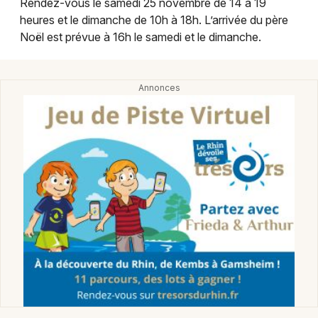
Rendez-vous le samedi 25 novembre de 14 à 19
Montpellier
heures et le dimanche de 10h à 18h. L’arrivée du père
Spectacles
Nantes
Noël est prévue à 16h le samedi et le dimanche.
Concerts
Nice
Paris
Sports
Strasbourg
Soirées
Toulouse
Sorties famille
Toutes les villes
Expos
Sorties & loisirs
Marché de Noël dans le Haut-Rhin
Marché de Noël en Alsace