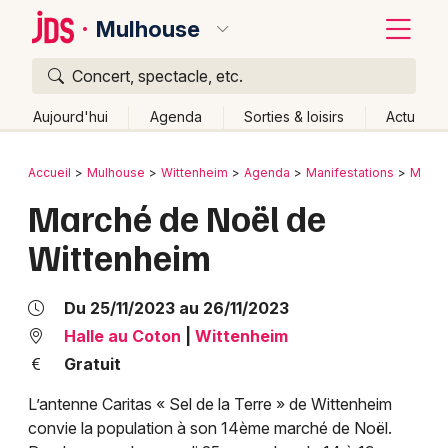
Mulhouse
Concert, spectacle, etc.
Quoi ?
Fermer
Aujourd'hui
Agenda
Sorties & loisirs
Actu
Où ?
Retour
Publier un événement
Accueil
Mulhouse
Wittenheim
Agenda
Manifestations
March
Mulhouse et alentours
Haut-Rhin (68)
Alsace
Marché de Noël de
Bordeaux
Partout
Près de moi
Changer de lieu
Wittenheim
Colmar
Quand ?
Effacer les dates
Lille
Grands événements
Aujourd'hui
Demain
Ce week-end
Autre
Du 25/11/2023 au 26/11/2023
Lyon
Halle au Coton
|
Wittenheim
Activité & Expérience
Gratuit
Marseille
Manifestations
L’antenne Caritas « Sel de la Terre » de Wittenheim
Mulhouse
convie la population à son 14ème marché de Noël.
Foires & salons