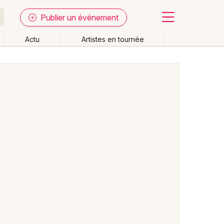
Publier un événement
Actu
Artistes en tournée
Fermer
Effacer les dates
week-end
Autre