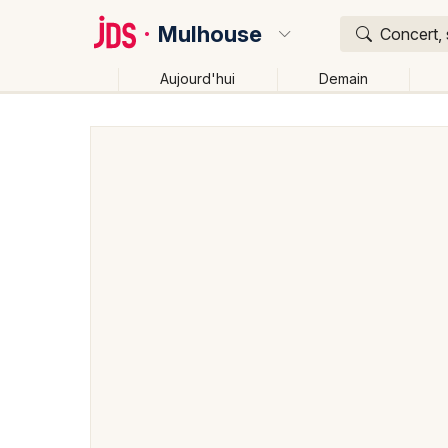
Mulhouse
Concert, 
Aujourd'hui
Demain
Quoi ?
Où ?
Mulhouse et alentours
Haut-Rhin (68)
Alsace
Changer de lieu