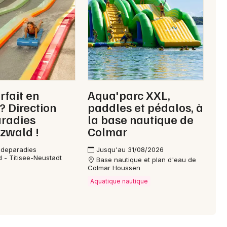
rfait en
Aqua'parc XXL,
Choisir mes départements
 ? Direction
paddles et pédalos, à
68 - Haut-Rhin
radies
la base nautique de
zwald !
Colmar
Mon email
adeparadies
Jusqu'au 31/08/2026
 - Titisee-Neustadt
Base nautique et plan d'eau de
Colmar Houssen
Je m'abonne
Aquatique nautique