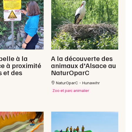
Jeux concours
Newsletter des sorties
elle à la
A la découverte des
Artistes en tournée
ce à proximité
animaux d'Alsace au
s et des
NaturOparC
Actus à Mulhouse
NaturOparC - Hunawihr
Magazine à Mulhouse
Zoo et parc animalier
Actus tourisme & loisirs
Restaurants