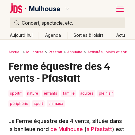
Mulhouse
Concert, spectacle, etc.
Quoi ?
Fermer
Aujourd'hui
Agenda
Sorties & loisirs
Actu
Où ?
Retour
Publier un événement
Accueil
Mulhouse
Pfastatt
Annuaire
Activités, loisirs et sorties
Mulhouse et alentours
Haut-Rhin (68)
Alsace
Ferme équestre des 4
Bordeaux
Partout
Près de moi
Changer de lieu
vents - Pfastatt
Colmar
Quand ?
Effacer les dates
Lille
Grands événements
Aujourd'hui
Demain
Ce week-end
Autre
sportif
nature
enfants
famille
adultes
plein air
Lyon
Activité & Expérience
périphérie
sport
animaux
Marseille
Manifestations
La Ferme équestre des 4 vents, située dans
Mulhouse
la banlieue nord
de Mulhouse
(
à Pfastatt
) est
Foires & salons