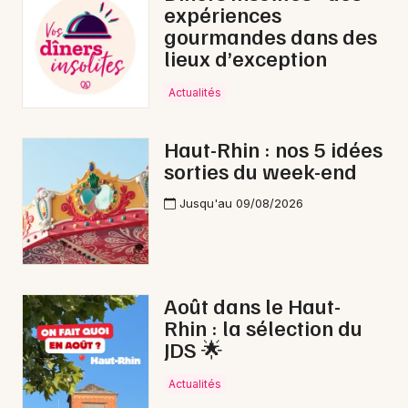
expériences
gourmandes dans des
lieux d’exception
Actualités
Haut-Rhin : nos 5 idées
sorties du week-end
Choisir mes départements
68 - Haut-Rhin
Jusqu'au 09/08/2026
Mon email
Août dans le Haut-
Rhin : la sélection du
Je m'abonne
JDS 🌟
Actualités