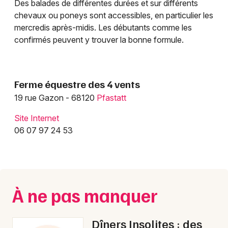
Des balades de différentes durées et sur différents
Clubs sportifs dans le Grand Est
chevaux ou poneys sont accessibles, en particulier les
mercredis après-midis. Les débutants comme les
confirmés peuvent y trouver la bonne formule.
Jeux concours
Ferme équestre des 4 vents
19 rue Gazon - 68120
Pfastatt
Newsletter des sorties
Site Internet
Artistes en tournée
06 07 97 24 53
Actus à Mulhouse
Magazine à Mulhouse
À ne pas manquer
Actus tourisme & loisirs
Restaurants
Dîners Insolites : des