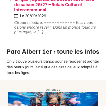
de saison 26/27 – Relais Culturel
Parc, jardin et aire de jeux dans le Grand Est
Intercommunal
Le 20/09/2026
Cirque / théâtre. ============ Et si nous
osions encore rêver ? Dans un monde toujours
plus agité, le […]
Jeux concours
Newsletter des sorties
Parc Albert 1er : toute les infos
Artistes en tournée
On y trouve plusieurs bancs pour se reposer et profiter
des beaux jours, ainsi que des aires de jeux adaptés à
Actus à Mulhouse
tous les âges.
Magazine à Mulhouse
Actus tourisme & loisirs
Restaurants