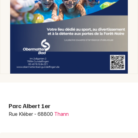
Choisir mes départements
68 - Haut-Rhin
Mon email
Parc Albert 1er
Je m'abonne
Rue Kléber - 68800
Thann