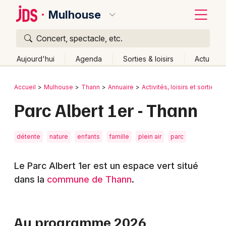
Mulhouse
Concert, spectacle, etc.
Quoi ?
Fermer
Aujourd'hui
Agenda
Sorties & loisirs
Actu
Où ?
Retour
Publier un événement
Accueil
Mulhouse
Thann
Annuaire
Activités, loisirs et sorties
Mulhouse et alentours
Haut-Rhin (68)
Alsace
Parc Albert 1er - Thann
Bordeaux
Partout
Près de moi
Changer de lieu
Colmar
Quand ?
Effacer les dates
détente
nature
enfants
famille
plein air
parc
Lille
Grands événements
Aujourd'hui
Demain
Ce week-end
Autre
Le Parc Albert 1er est un espace vert situé
Lyon
Activité & Expérience
dans la
commune de Thann
.
Marseille
Manifestations
Mulhouse
Au programme 2026
Foires & salons