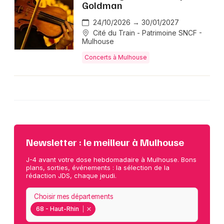
Goldman
24/10/2026 → 30/01/2027
Cité du Train - Patrimoine SNCF -
Mulhouse
Concerts à Mulhouse
Newsletter : le meilleur à Mulhouse
J-4 avant votre dose hebdomadaire à Mulhouse. Bons
plans, sorties, événements : la sélection de la
rédaction JDS, chaque jeudi.
Choisir mes départements
68 - Haut-Rhin