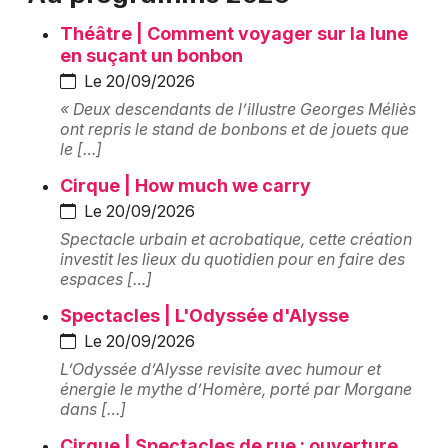
Montpellier
Théâtre | Comment voyager sur la lune
Spectacles
Nantes
en suçant un bonbon
Le 20/09/2026
Concerts
Nice
« Deux descendants de l’illustre Georges Méliès
ont repris le stand de bonbons et de jouets que
Paris
Sports
le […]
Strasbourg
Soirées
Cirque | How much we carry
Le 20/09/2026
Toulouse
Sorties famille
Spectacle urbain et acrobatique, cette création
Toutes les villes
investit les lieux du quotidien pour en faire des
espaces […]
Expos
Spectacles | L'Odyssée d'Alysse
Sorties & loisirs
Le 20/09/2026
L’Odyssée d’Alysse revisite avec humour et
Parc, jardin et aire de jeux dans le Haut-Rhin
énergie le mythe d’Homère, porté par Morgane
dans […]
Parc, jardin et aire de jeux en Alsace
Cirque | Spectacles de rue : ouverture