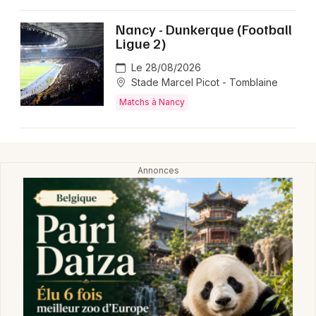
Montpellier
Nancy - Dunkerque (Football
Spectacles
Nantes
Ligue 2)
Concerts
Nice
Le 28/08/2026
Stade Marcel Picot - Tomblaine
Paris
Sports
Matchs à Nancy
Strasbourg
Soirées
Toulouse
Sorties famille
Toutes les villes
Expos
Sorties & loisirs
Matchs en Meurthe-et-Moselle
Matchs en Lorraine