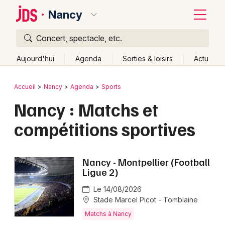
Nancy
Concert, spectacle, etc.
Quoi ?
Fermer
Aujourd'hui
Agenda
Sorties & loisirs
Actu
Où ?
Retour
Publier un événement
Accueil
Nancy
Agenda
Sports
Nancy et alentours
Meurthe-et-Moselle (54)
Lorraine
Nancy : Matchs et
Bordeaux
Partout
Près de moi
Changer de lieu
compétitions sportives
Colmar
Quand ?
Effacer les dates
Lille
Grands événements
Aujourd'hui
Demain
Ce week-end
Autre
Nancy - Montpellier (Football
Lyon
Ligue 2)
Activité & Expérience
Marseille
Le 14/08/2026
Manifestations
Stade Marcel Picot - Tomblaine
Mulhouse
Matchs à Nancy
Foires & salons