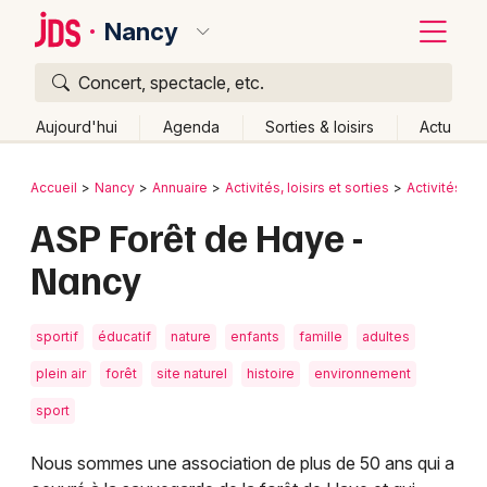
Nancy
Concert, spectacle, etc.
Quoi ?
Fermer
Aujourd'hui
Agenda
Sorties & loisirs
Actu
Où ?
Retour
Publier un événement
Accueil
Nancy
Annuaire
Activités, loisirs et sorties
Activités ou
Nancy et alentours
Meurthe-et-Moselle (54)
Lorraine
ASP Forêt de Haye -
Bordeaux
Partout
Près de moi
Changer de lieu
Nancy
Colmar
Quand ?
Effacer les dates
Lille
Grands événements
Aujourd'hui
Demain
Ce week-end
Autre
sportif
éducatif
nature
enfants
famille
adultes
Lyon
Activité & Expérience
plein air
forêt
site naturel
histoire
environnement
Marseille
sport
Manifestations
Mulhouse
Nous sommes une association de plus de 50 ans qui a
Foires & salons