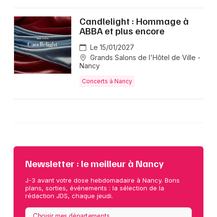
Candlelight : Hommage à
ABBA et plus encore
Le 15/01/2027
Grands Salons de l'Hôtel de Ville -
Nancy
Concerts à Nancy
Newsletter : le meilleur à Nancy
J-3 avant votre dose hebdomadaire à Nancy. Bons
plans, sorties, événements : la sélection de la
rédaction JDS, chaque jeudi.
Choisir mes départements