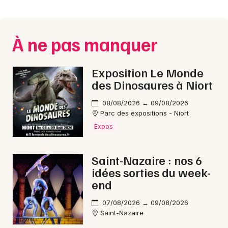
Montpellier
Spectacles
Nantes
À ne pas manquer
Concerts
Nice
Paris
Sports
Exposition Le Monde
des Dinosaures à Niort
Strasbourg
Soirées
08/08/2026 → 09/08/2026
Toulouse
Parc des expositions - Niort
Sorties famille
Expos
Toutes les villes
Expos
Saint-Nazaire : nos 6
Sorties & loisirs
idées sorties du week-
end
Animations commerciales en Loire-Atlantique
07/08/2026 → 09/08/2026
Saint-Nazaire
Animations commerciales dans les Pays de la