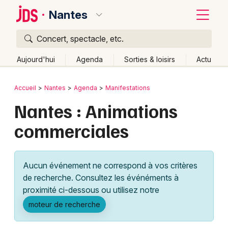
Nantes
Concert, spectacle, etc.
Quoi ?
Fermer
Aujourd'hui
Agenda
Sorties & loisirs
Actu
Où ?
Retour
Publier un événement
Accueil
Nantes
Agenda
Manifestations
Nantes et alentours
Loire-Atlantique (44)
Nantes : Animations
Bordeaux
Pays de la Loire
Partout
Près de moi
Changer de lieu
commerciales
Colmar
Quand ?
Effacer les dates
Lille
Grands événements
Aujourd'hui
Demain
Ce week-end
Autre
Aucun événement ne correspond à vos critères
Lyon
Activité & Expérience
de recherche. Consultez les événéments à
proximité ci-dessous ou utilisez notre
Marseille
Manifestations
moteur de recherche
Mulhouse
Foires & salons