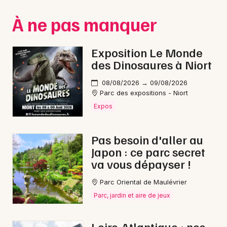
Montpellier
À ne pas manquer
Spectacles
Nantes
Concerts
Nice
Exposition Le Monde
des Dinosaures à Niort
Paris
Sports
08/08/2026 → 09/08/2026
Strasbourg
Soirées
Parc des expositions - Niort
Expos
Toulouse
Sorties famille
Toutes les villes
Pas besoin d'aller au
Expos
Japon : ce parc secret
va vous dépayser !
Sorties & loisirs
Parc Oriental de Maulévrier
Fête foraine en Loire-Atlantique
Parc, jardin et aire de jeux
Fête foraine dans les Pays de la Loire
Loire-Atlantique : nos