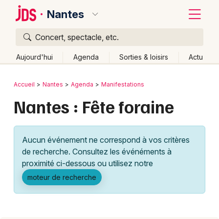
Nantes
Concert, spectacle, etc.
Quoi ?
Fermer
Aujourd'hui
Agenda
Sorties & loisirs
Actu
Où ?
Retour
Publier un événement
Accueil
Nantes
Agenda
Manifestations
Nantes et alentours
Loire-Atlantique (44)
Nantes : Fête foraine
Bordeaux
Pays de la Loire
Partout
Près de moi
Changer de lieu
Colmar
Quand ?
Effacer les dates
Aucun événement ne correspond à vos critères
Lille
Grands événements
Aujourd'hui
Demain
Ce week-end
Autre
de recherche. Consultez les événéments à
Lyon
proximité ci-dessous ou utilisez notre
Activité & Expérience
moteur de recherche
Marseille
Manifestations
Mulhouse
Foires & salons