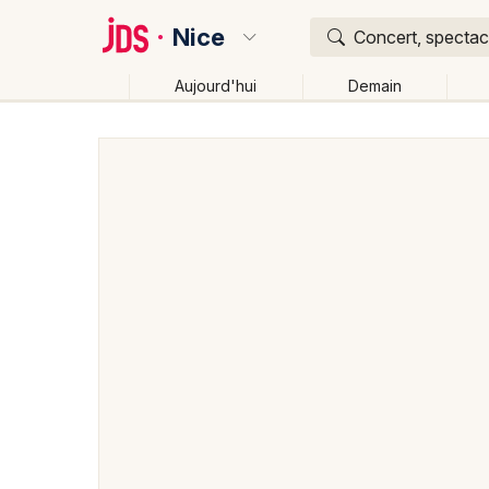
Nice
Concert, spectacl
Aujourd'hui
Demain
Quoi ?
Où ?
Nice et alentours
Alpes-Maritimes (06)
Provence
Près de moi
Changer de lieu