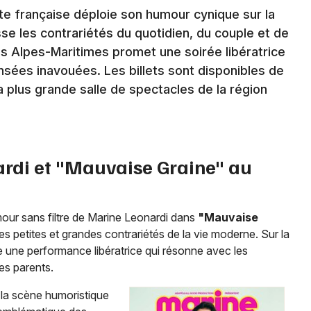
te française déploie son humour cynique sur la
se les contrariétés du quotidien, du couple et de
Newsletter des sorties
es Alpes-Maritimes promet une soirée libératrice
nsées inavouées. Les billets sont disponibles de
Artistes en tournée
a plus grande salle de spectacles de la région
Actus à Nice
Magazine à Nice
ardi et "Mauvaise Graine" au
mour sans filtre de Marine Leonardi dans
"Mauvaise
es petites et grandes contrariétés de la vie moderne. Sur la
re une performance libératrice qui résonne avec les
es parents.
Choisir mes départements
a scène humoristique
06 - Alpes-Maritimes