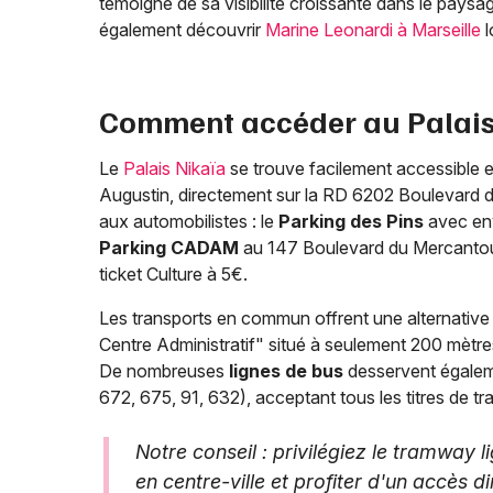
témoigne de sa visibilité croissante dans le paysa
également découvrir
Marine Leonardi à Marseille
l
Comment accéder au Palais 
Le
Palais Nikaïa
se trouve facilement accessible en
Augustin, directement sur la RD 6202 Boulevard d
aux automobilistes : le
Parking des Pins
avec env
Parking CADAM
au 147 Boulevard du Mercantou
ticket Culture à 5€.
Les transports en commun offrent une alternative
Centre Administratif" situé à seulement 200 mètres 
De nombreuses
lignes de bus
desservent égaleme
672, 675, 91, 632), acceptant tous les titres de tr
Notre conseil : privilégiez le tramway l
en centre-ville et profiter d'un accès di