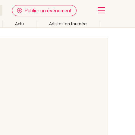
Publier un événement
Actu
Artistes en tournée
Fermer
Effacer les dates
week-end
Autre