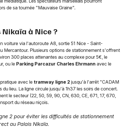
ge médiatique. Les spectateurs marseillais pourront
ors de sa tournée "Mauvaise Graine".
Nikaïa à Nice ?
 voiture via l'autoroute A8, sortie 51 Nice - Saint-
u Mercantour. Plusieurs options de stationnement s'offrent
iron 300 places attenantes au complexe pour 5€, le
r, ou le
Parking Parcazur Charles Ehrmann
avec le
 pratique avec le
tramway ligne 2
jusqu'à l'arrêt "CADAM
du lieu. La ligne circule jusqu'à 1h37 les soirs de concert.
nt le secteur (22, 50, 59, 90, CN, 630, CE, 671, 17, 670,
ansport du réseau niçois.
igne 2 pour éviter les difficultés de stationnement
rect au Palais Nikaïa.