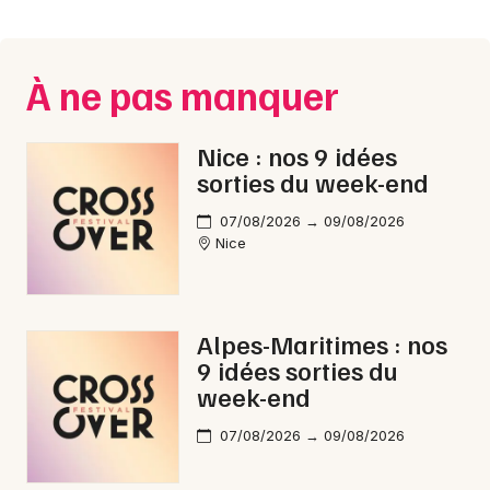
Montpellier
Spectacles
Nantes
À ne pas manquer
Concerts
Nice
Paris
Sports
Nice : nos 9 idées
sorties du week-end
Strasbourg
Soirées
07/08/2026 → 09/08/2026
Toulouse
Nice
Sorties famille
Toutes les villes
Expos
Alpes-Maritimes : nos
Sorties & loisirs
9 idées sorties du
week-end
En ligne dans les Alpes-Maritimes
07/08/2026 → 09/08/2026
En ligne en Provence-Alpes-Côte-d'Azur