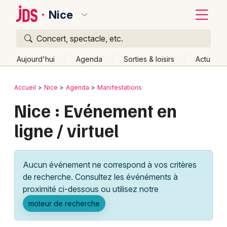
Nice
Concert, spectacle, etc.
Quoi ?
Fermer
Aujourd'hui
Agenda
Sorties & loisirs
Actu
Où ?
Retour
Publier un événement
Accueil
Nice
Agenda
Manifestations
Nice et alentours
Alpes-Maritimes (06)
Nice : Evénement en
Bordeaux
Provence-Alpes-Côte-d'Azur
Partout
Près de moi
ligne / virtuel
Changer de lieu
Colmar
Quand ?
Effacer les dates
Lille
Grands événements
Aujourd'hui
Demain
Ce week-end
Autre
Aucun événement ne correspond à vos critères
Lyon
Activité & Expérience
de recherche. Consultez les événéments à
proximité ci-dessous ou utilisez notre
Marseille
Manifestations
moteur de recherche
Mulhouse
Foires & salons