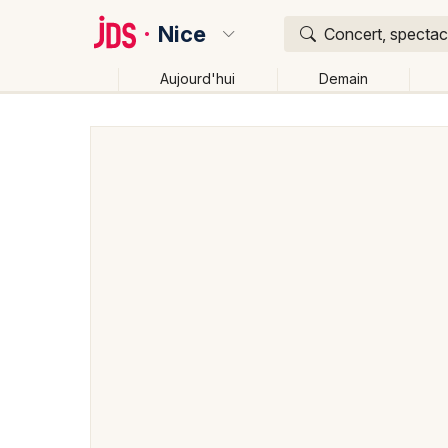
Nice
Concert, spectacl
Aujourd'hui
Demain
Quoi ?
Où ?
Nice et alentours
Alpes-Maritimes (06)
Provence
Près de moi
Changer de lieu