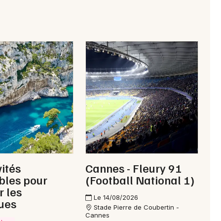
Mon email
Je m'abonne
vités
Cannes - Fleury 91
bles pour
(Football National 1)
r les
Le 14/08/2026
ues
Stade Pierre de Coubertin -
Cannes