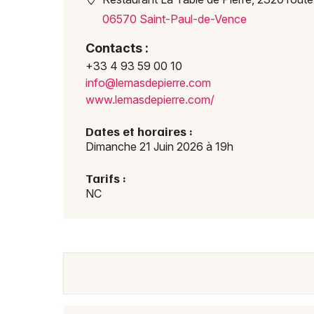
06570 Saint-Paul-de-Vence
Contacts :
+33 4 93 59 00 10
info@
lemas
depie
rre.c
om
www.l
emasd
epier
re.co
m/
Dates et horaires :
Dimanche 21 Juin 2026 à 19h
Tarifs :
NC