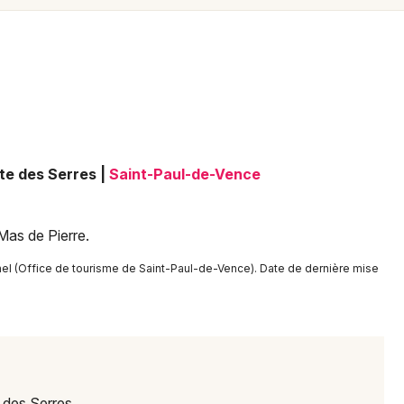
Spectacles
Mulhouse
Concerts
Montpellier
Nantes
Sports
Nice
Soirées
Paris
te des Serres
|
Saint-Paul-de-Vence
Sorties famille
Strasbourg
Expos
Toulouse
Mas de Pierre.
Sorties & loisirs
Toutes les villes
nel (Office de tourisme de Saint-Paul-de-Vence). Date de dernière mise
Sports dans les Alpes-Maritimes
Sports en Provence-Alpes-Côte-d'Azur
 des Serres