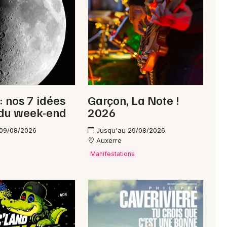
Newsletter des sorties
Artistes en tournée
Actus dans la Nièvre
: nos 7 idées
Garçon, La Note !
 du week-end
2026
Magazine dans la Nièvre
 09/08/2026
Jusqu'au 29/08/2026
Auxerre
Manifestations
Choisir mes départements