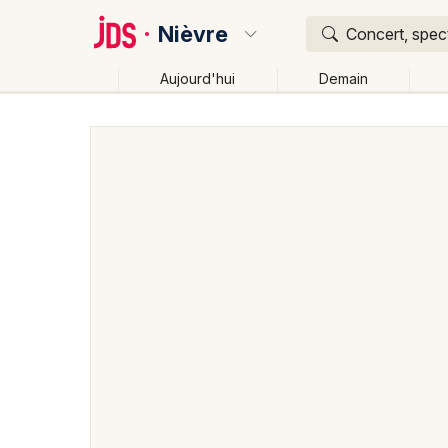
Nièvre
Concert, spect
Aujourd'hui
Demain
Quoi ?
Où ?
Nièvre (58)
Bourgogne
Partout
Près de moi