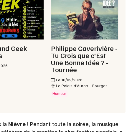
58 - Nièvre
Mon email
Je m'abonne
Land Geek
Philippe Caverivière -
s
Tu Crois que c'Est
Une Bonne Idée ? -
2026
Tournée
Le 18/09/2026
Le Palais d'Auron - Bourges
Humour
s la
Nièvre
! Pendant toute la soirée, la musique