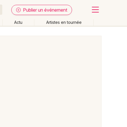
Publier un événement
Actu
Artistes en tournée
Fermer
Effacer les dates
week-end
Autre