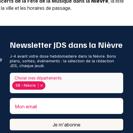
erts de la Fête de la Musique dans la
Nièvre
, la liste
la ville et les horaires de passage.
Newsletter JDS dans la Nièvre
J-4 avant votre dose hebdomadaire dans la Nièvre. Bons
ir
plans, sorties, événements : la sélection de la rédaction
JDS, chaque jeudi.
Choisir mes départements
58 - Nièvre
Mon email
Je m'abonne