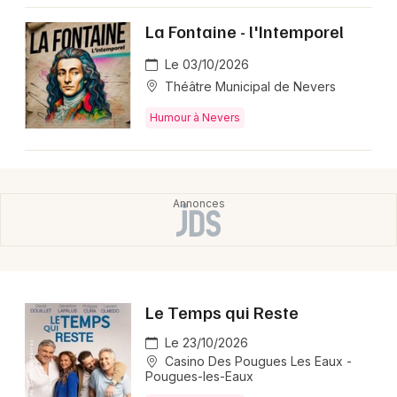
Montpellier
La Fontaine - l'Intemporel
Spectacles
Nantes
Le 03/10/2026
Concerts
Nice
Théâtre Municipal de Nevers
Paris
Humour à Nevers
Sports
Strasbourg
Soirées
Toulouse
Sorties famille
Toutes les villes
Expos
Sorties & loisirs
Le Temps qui Reste
Humour en Bourgogne
Le 23/10/2026
Casino Des Pougues Les Eaux -
Humour en Bourgogne-Franche-Comté
Pougues-les-Eaux