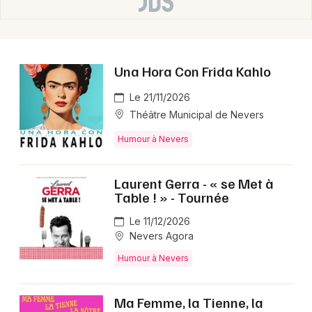
Choisir mes départements
58 - Nièvre
Una Hora Con Frida Kahlo
Mon email
Le 21/11/2026
Je m'abonne
Théâtre Municipal de Nevers
Humour à Nevers
Laurent Gerra - « se Met à
Table ! » - Tournée
Le 11/12/2026
Nevers Agora
Humour à Nevers
Ma Femme, la Tienne, la