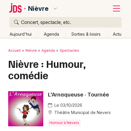
Nièvre
Concert, spectacle, etc.
Quoi ?
Fermer
Aujourd'hui
Agenda
Sorties & loisirs
Actu
Où ?
Retour
Publier un événement
Accueil
Nièvre
Agenda
Spectacles
Nièvre (58)
Bourgogne
Partout
Près de moi
Nièvre : Humour,
Bordeaux
Changer de lieu
comédie
Colmar
Quand ?
Effacer les dates
Lille
Grands événements
Aujourd'hui
Demain
Ce week-end
Autre
L'Arnaqueuse - Tournée
Lyon
Activité & Expérience
Le 03/10/2026
Marseille
Théâtre Municipal de Nevers
Manifestations
Mulhouse
Humour à Nevers
Foires & salons