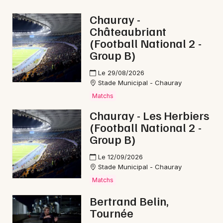
Fêtes en Nouvelle-Aquitaine
Chauray -
Châteaubriant
(Football National 2 -
Group B)
Newsletter des sorties
Le 29/08/2026
Stade Municipal - Chauray
Artistes en tournée
Matchs
Chauray - Les Herbiers
Actus à Niort
(Football National 2 -
Group B)
Magazine à Niort
Le 12/09/2026
Stade Municipal - Chauray
Matchs
Bertrand Belin,
Tournée