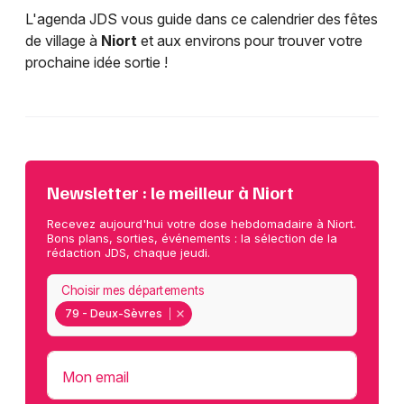
L'agenda JDS vous guide dans ce calendrier des fêtes
de village à
Niort
et aux environs pour trouver votre
prochaine idée sortie !
Newsletter : le meilleur à Niort
Recevez aujourd'hui votre dose hebdomadaire à Niort.
Bons plans, sorties, événements : la sélection de la
rédaction JDS, chaque jeudi.
Choisir mes départements
79 - Deux-Sèvres
Mon email