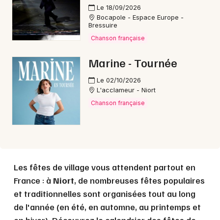
Le 18/09/2026
Bocapole - Espace Europe -
Bressuire
Choisir mes départements
Chanson française
79 - Deux-Sèvres
Marine - Tournée
Mon email
Le 02/10/2026
L'acclameur - Niort
Je m'abonne
Chanson française
Les fêtes de village vous attendent partout en
France : à
Niort
, de nombreuses fêtes populaires
et traditionnelles sont organisées tout au long
de l'année (en été, en automne, au printemps et