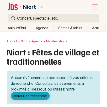
Niort
Concert, spectacle, etc.
Quoi ?
Fermer
Aujourd'hui
Agenda
Sorties & loisirs
Actu
Où ?
Retour
Publier un événement
Accueil
Niort
Agenda
Manifestations
Niort et alentours
Deux-Sèvres (79)
Poitou-Charente
Niort : Fêtes de village et
Bordeaux
Partout
Près de moi
Changer de lieu
traditionnelles
Colmar
Quand ?
Effacer les dates
Lille
Grands événements
Aujourd'hui
Demain
Ce week-end
Autre
Aucun événement ne correspond à vos critères
Lyon
Activité & Expérience
de recherche. Consultez les événéments à
proximité ci-dessous ou utilisez notre
Marseille
Manifestations
moteur de recherche
Mulhouse
Foires & salons