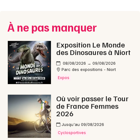
Montpellier
Spectacles
Nantes
À ne pas manquer
Concerts
Nice
Paris
Sports
Exposition Le Monde
des Dinosaures à Niort
Strasbourg
Soirées
08/08/2026 → 09/08/2026
Toulouse
Parc des expositions - Niort
Sorties famille
Expos
Toutes les villes
Expos
Où voir passer le Tour
Sorties & loisirs
de France Femmes
2026
Fêtes dans les Deux-Sèvres
Jusqu'au 09/08/2026
Fêtes en Poitou-Charente
Cyclosportives