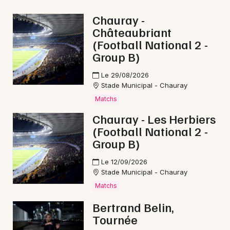
Aquatique nautique en Nouvelle-Aquitaine
Chauray -
Châteaubriant
(Football National 2 -
Group B)
Newsletter des sorties
Le 29/08/2026
Stade Municipal - Chauray
Artistes en tournée
Matchs
Chauray - Les Herbiers
Actus à Niort
(Football National 2 -
Group B)
Magazine à Niort
Le 12/09/2026
Stade Municipal - Chauray
Matchs
Bertrand Belin,
Tournée