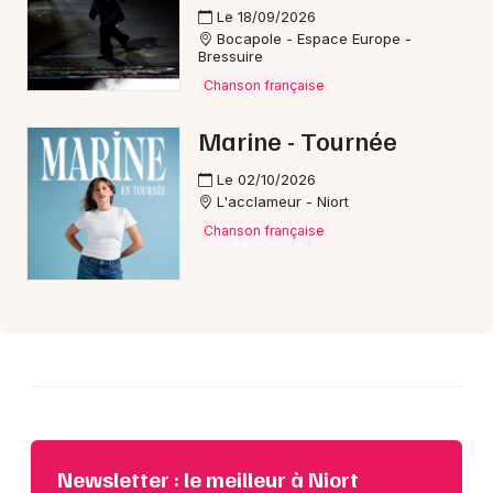
Le 18/09/2026
Bocapole - Espace Europe -
Bressuire
Choisir mes départements
Chanson française
79 - Deux-Sèvres
Marine - Tournée
Mon email
Le 02/10/2026
L'acclameur - Niort
Je m'abonne
Chanson française
Newsletter : le meilleur à Niort