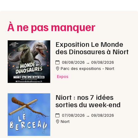
Montpellier
Spectacles
Nantes
À ne pas manquer
Concerts
Nice
Paris
Sports
Exposition Le Monde
des Dinosaures à Niort
Strasbourg
Soirées
08/08/2026 → 09/08/2026
Toulouse
Parc des expositions - Niort
Sorties famille
Expos
Toutes les villes
Expos
Niort : nos 7 idées
Sorties & loisirs
sorties du week-end
Aquatique nautique dans les Deux-Sèvres
07/08/2026 → 09/08/2026
Niort
Aquatique nautique en Poitou-Charente