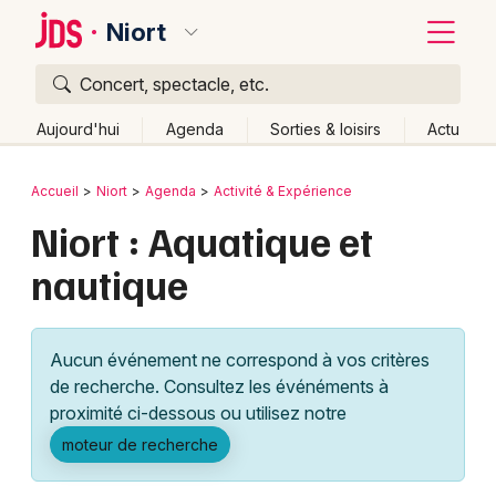
Niort
Concert, spectacle, etc.
Quoi ?
Fermer
Aujourd'hui
Agenda
Sorties & loisirs
Actu
Où ?
Retour
Publier un événement
Accueil
Niort
Agenda
Activité & Expérience
Niort et alentours
Deux-Sèvres (79)
Poitou-Charente
Niort : Aquatique et
Bordeaux
Partout
Près de moi
Changer de lieu
nautique
Colmar
Quand ?
Effacer les dates
Lille
Grands événements
Aujourd'hui
Demain
Ce week-end
Autre
Aucun événement ne correspond à vos critères
Lyon
Activité & Expérience
de recherche. Consultez les événéments à
proximité ci-dessous ou utilisez notre
Marseille
Manifestations
moteur de recherche
Mulhouse
Foires & salons