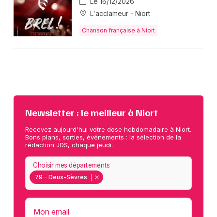
Le 16/12/2026
L'acclameur - Niort
Chanson française à Niort
Newsletter : le meilleur à Niort
Recevez aujourd'hui votre dose hebdomadaire à Niort.
Bons plans, sorties, événements : la sélection de la
rédaction JDS, chaque jeudi.
Choisir mes départements
79 - Deux-Sèvres
Mon email