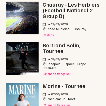
Chauray - Les Herbiers
(Football National 2 -
Choisir mes départements
Group B)
79 - Deux-Sèvres
Le 12/09/2026
Stade Municipal - Chauray
Mon email
Matchs
Bertrand Belin,
Tournée
Je m'abonne
Le 18/09/2026
Bocapole - Espace Europe -
Bressuire
Chanson française
Marine - Tournée
Le 02/10/2026
L'acclameur - Niort
Chanson française