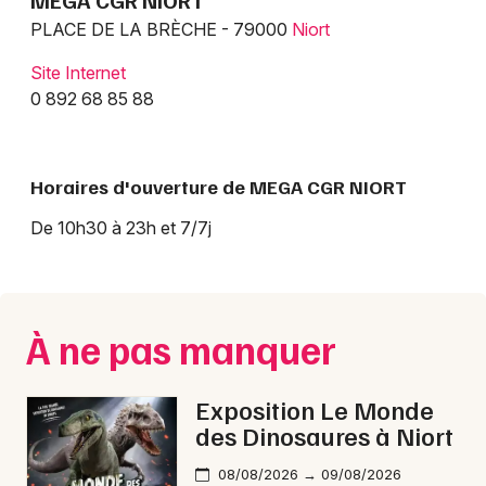
MEGA CGR NIORT
Montpellier
PLACE DE LA BRÈCHE - 79000
Niort
Spectacles
Nantes
Site Internet
Concerts
Nice
0 892 68 85 88
Paris
Sports
Horaires d'ouverture de MEGA CGR NIORT
Strasbourg
Soirées
De 10h30 à 23h et 7/7j
Toulouse
Sorties famille
Toutes les villes
Expos
À ne pas manquer
Sorties & loisirs
Exposition Le Monde
Cinéma dans les Deux-Sèvres
des Dinosaures à Niort
Cinéma en Poitou-Charente
08/08/2026 → 09/08/2026