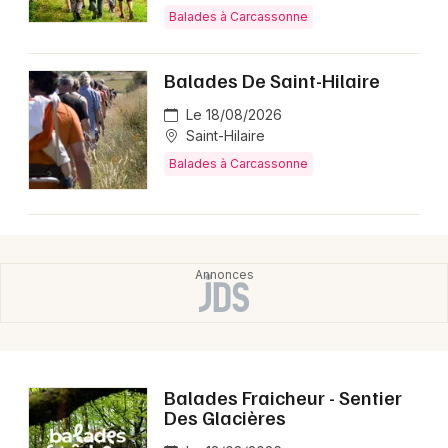
Montpellier
Balades à Carcassonne
Spectacles
Nantes
Balades De Saint-Hilaire
Concerts
Nice
Le 18/08/2026
Paris
Sports
Saint-Hilaire
Balades à Carcassonne
Strasbourg
Soirées
Toulouse
Sorties famille
Toutes les villes
Expos
Sorties & loisirs
Balades dans l' Aude
Balades Fraicheur - Sentier
Des Glacières
Balades en Languedoc-Roussillon