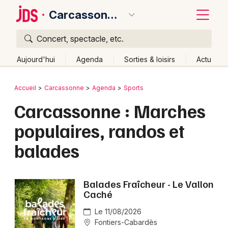
Carcassonne
Concert, spectacle, etc.
Quoi ?
Fermer
Aujourd'hui
Agenda
Sorties & loisirs
Actu
Où ?
Retour
Publier un événement
Accueil
Carcassonne
Agenda
Sports
Carcassonne et alentours
Aude (11)
Carcassonne : Marches
Bordeaux
Languedoc-Roussillon
Partout
Près de moi
populaires, randos et
Changer de lieu
Colmar
balades
Quand ?
Effacer les dates
Lille
Grands événements
Aujourd'hui
Demain
Ce week-end
Autre
Lyon
Activité & Expérience
Balades Fraîcheur - Le Vallon
Marseille
Caché
Manifestations
Mulhouse
Le 11/08/2026
Fontiers-Cabardès
Foires & salons