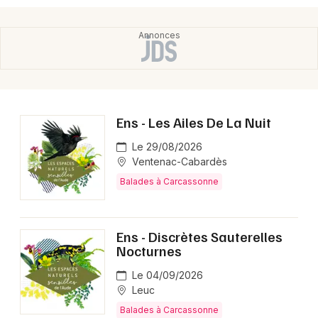
Choisir mes départements
11 - Aude
Ens - Les Ailes De La Nuit
Mon email
Le 29/08/2026
Ventenac-Cabardès
Je m'abonne
Balades à Carcassonne
Ens - Discrètes Sauterelles
Nocturnes
Le 04/09/2026
Leuc
Balades à Carcassonne