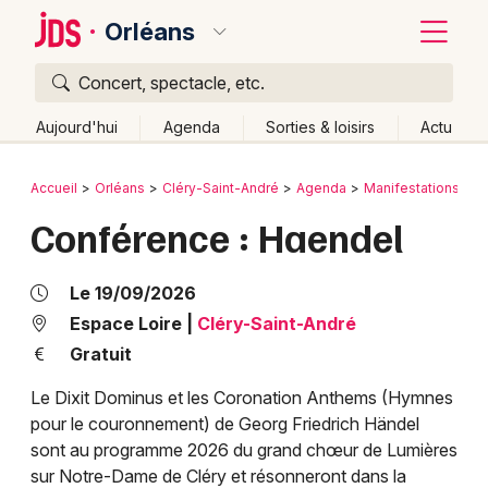
Orléans
Concert, spectacle, etc.
Quoi ?
Fermer
Aujourd'hui
Agenda
Sorties & loisirs
Actu
Où ?
Retour
Publier un événement
Accueil
Orléans
Cléry-Saint-André
Agenda
Manifestations
C
Orléans et alentours
Loiret (45)
Centre
Partout
Conférence : Haendel
Bordeaux
Près de moi
Changer de lieu
Colmar
Quand ?
Le 19/09/2026
Effacer les dates
Lille
Grands événements
Espace Loire
|
Cléry-Saint-André
Aujourd'hui
Demain
Ce week-end
Autre
Gratuit
Lyon
Activité & Expérience
Le Dixit Dominus et les Coronation Anthems (Hymnes
Marseille
pour le couronnement) de Georg Friedrich Händel
Manifestations
sont au programme 2026 du grand chœur de Lumières
Mulhouse
sur Notre-Dame de Cléry et résonneront dans la
Foires & salons