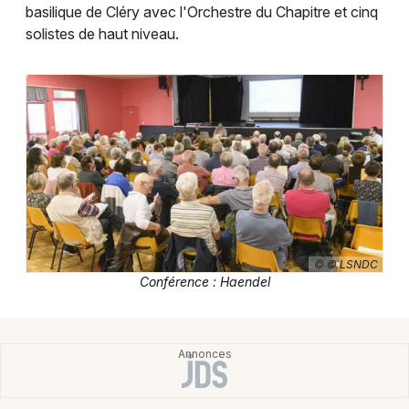
Montpellier
basilique de Cléry avec l'Orchestre du Chapitre et cinq
solistes de haut niveau.
Spectacles
Nantes
Concerts
Nice
Paris
Sports
Strasbourg
Soirées
Toulouse
Sorties famille
Toutes les villes
Expos
© © LSNDC
Conférence : Haendel
Sorties & loisirs
Conférences dans le Loiret
Conférences dans le Centre