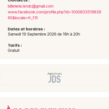
bille
terie
.lsnd
c@gma
il.co
m
www.f
acebo
ok.co
m/pro
file.
php?i
d=100
08335
19839
Choisir mes départements
60&lo
cale=
fr_FR
45 - Loiret
Dates et horaires :
Samedi 19 Septembre 2026 de 18h à 20h
Mon email
Tarifs :
Gratuit
Je m'abonne