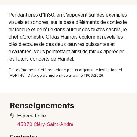
Conférences dans le Centre-Val de Loire
Pendant près d’1h30, en s’appuyant sur des exemples
visuels et sonores, sur la base d’éléments de contexte
historique et de réflexions autour des textes sacrés, le
chef d’orchestre Gildas Harnois explore et révèle les
clés d’écoute de ces deux œuvres puissantes et
Newsletter des sorties
exaltantes, vous permettant ainsi de mieux apprécier
les futurs concerts de Händel.
Artistes en tournée
Cet événement a été renseigné par un organisme institutionnel
Actus à Orléans
(ADRT45). Date de dernière mise à jour le 11/06/2026.
Magazine à Orléans
Renseignements
Espace Loire
45370 Cléry-Saint-André
Contacts :