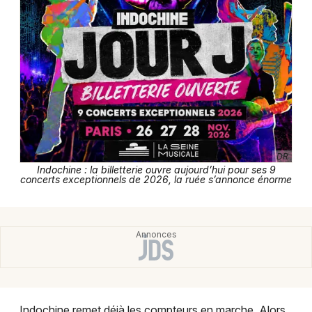
Newsletter des sorties
Artistes en tournée
Actus à Paris
DR
Magazine à Paris
Indochine : la billetterie ouvre aujourd’hui pour ses 9
concerts exceptionnels de 2026, la ruée s’annonce énorme
Indochine remet déjà les compteurs en marche. Alors