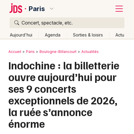
Paris
Concert, spectacle, etc.
Quoi ?
Fermer
Aujourd'hui
Agenda
Sorties & loisirs
Actu
Où ?
Retour
Publier un événement
Accueil
Paris
Boulogne-Billancourt
Actualités
Paris et alentours
Hauts-de-Seine (92)
Ile de France
Indochine : la billetterie
Bordeaux
Partout
Près de moi
Changer de lieu
ouvre aujourd’hui pour
Colmar
Quand ?
Effacer les dates
ses 9 concerts
Lille
Grands événements
Aujourd'hui
Demain
Ce week-end
Autre
exceptionnels de 2026,
Lyon
Activité & Expérience
la ruée s’annonce
Marseille
Manifestations
énorme
Mulhouse
Foires & salons