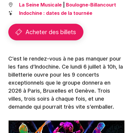
Montpellier
La Seine Musicale
|
Boulogne-Billancourt
Spectacles
Indochine : dates de la tournée
Nantes
Concerts
Nice
Acheter des billets
Paris
Sports
Strasbourg
Soirées
C’est le rendez-vous à ne pas manquer pour
Toulouse
les fans d’Indochine. Ce lundi 6 juillet à 10h, la
Sorties famille
billetterie ouvre pour les 9 concerts
Toutes les villes
exceptionnels que le groupe donnera en
Expos
2026 à Paris, Bruxelles et Genève. Trois
Sorties & loisirs
villes, trois soirs à chaque fois, et une
demande qui pourrait très vite s’emballer.
Actualités dans les Hauts-de-Seine
Actualités en Ile de France