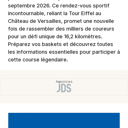
Montpellier
septembre 2026. Ce rendez-vous sportif
Spectacles
incontournable, reliant la Tour Eiffel au
Nantes
Château de Versailles, promet une nouvelle
Concerts
Nice
fois de rassembler des milliers de coureurs
pour un défi unique de 16,2 kilomètres.
Paris
Sports
Préparez vos baskets et découvrez toutes
Strasbourg
les informations essentielles pour participer à
Soirées
cette course légendaire.
Toulouse
Sorties famille
Toutes les villes
Expos
Sorties & loisirs
Courses à Paris
Courses en Ile de France