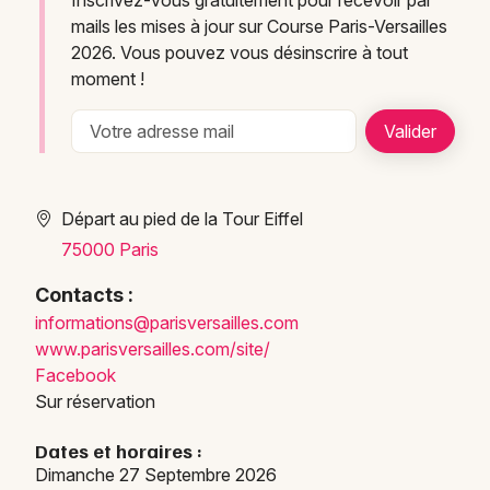
mails les mises à jour sur Course Paris-Versailles
2026. Vous pouvez vous désinscrire à tout
moment !
Départ au pied de la Tour Eiffel
75000 Paris
Contacts :
infor
matio
ns@pa
risve
rsail
les.c
om
www.p
arisv
ersai
lles.
com/s
ite/
Facebook
Sur réservation
Dates et horaires :
Dimanche 27 Septembre 2026