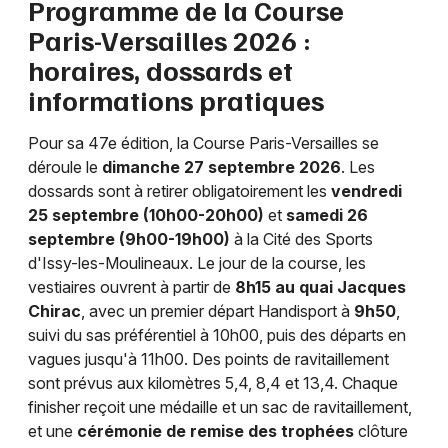
Programme de la Course
Choisir mes départements
Paris-Versailles 2026 :
75 - Paris
horaires, dossards et
informations pratiques
Mon email
Pour sa 47e édition, la Course Paris-Versailles se
Je m'abonne
déroule le
dimanche 27 septembre 2026
. Les
dossards sont à retirer obligatoirement les
vendredi
25 septembre (10h00-20h00)
et
samedi 26
septembre (9h00-19h00)
à la Cité des Sports
d'Issy-les-Moulineaux. Le jour de la course, les
vestiaires ouvrent à partir de
8h15 au quai Jacques
Chirac
, avec un premier départ Handisport à
9h50
,
suivi du sas préférentiel à 10h00, puis des départs en
vagues jusqu'à 11h00. Des points de ravitaillement
sont prévus aux kilomètres 5,4, 8,4 et 13,4. Chaque
finisher reçoit une médaille et un sac de ravitaillement,
et une
cérémonie de remise des trophées
clôture