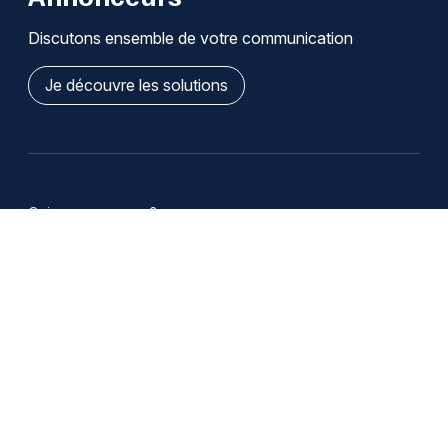
Discutons ensemble de votre communication
Je découvre les solutions
Qui sommes-nous ?
Infos légales / Affiliation
Cookies
Modifier mes choix de cookies
Se désabonner des notifications
Nous contacter
Emploi
Publicité
Copyright 2008-2026 jds.fr