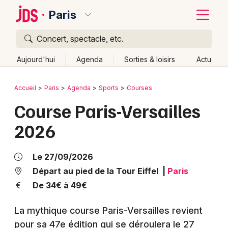
Paris
Concert, spectacle, etc.
Quoi ?
Fermer
Aujourd'hui
Agenda
Sorties & loisirs
Actu
Où ?
Retour
Publier un événement
Accueil
Paris
Agenda
Sports
Courses
Paris et alentours
Paris (75)
Ile de France
Partout
Course Paris-Versailles
Bordeaux
Près de moi
Changer de lieu
2026
Colmar
Quand ?
Effacer les dates
Lille
Grands événements
Aujourd'hui
Demain
Ce week-end
Autre
Le 27/09/2026
Lyon
Départ au pied de la Tour Eiffel
|
Paris
Activité & Expérience
De 34€ à 49€
Marseille
Manifestations
La mythique course Paris-Versailles revient
Mulhouse
pour sa 47e édition qui se déroulera le 27
Foires & salons